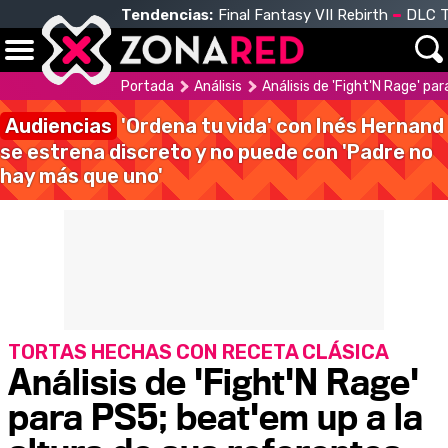
Tendencias:
Final Fantasy VII Rebirth
DLC T
Portada
Análisis
Análisis de 'Fight'N Rage' pa
Audiencias
'Ordena tu vida' con Inés Hernand
se estrena discreto y no puede con 'Padre no
hay más que uno'
TORTAS HECHAS CON RECETA CLÁSICA
Análisis de 'Fight'N Rage'
para PS5; beat'em up a la