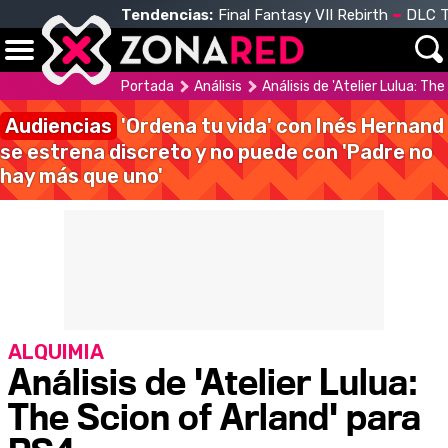
Tendencias:
Final Fantasy VII Rebirth
DLC T
Portada
Análisis
Análisis de 'Atelier Lulua: Th
Audiencias
'Ordena tu vida' con Inés Hernand
se estrena discreto y no puede con 'Padre no
hay más que uno'
ALQUIMIA
Análisis de 'Atelier Lulua:
The Scion of Arland' para