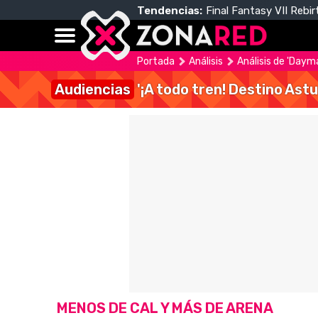
Tendencias:
Final Fantasy VII Rebir
Portada
Análisis
Análisis de 'Daym
Audiencias
'¡A todo tren! Destino Astu
MENOS DE CAL Y MÁS DE ARENA