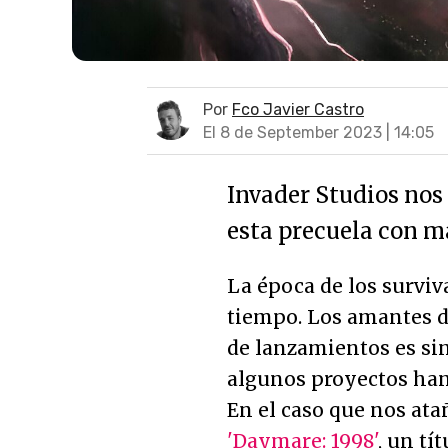
Por
Fco Javier Castro
El 8 de September 2023 | 14:05
Invader Studios nos 
esta precuela con má
La época de los surviv
tiempo. Los amantes d
de lanzamientos es sin
algunos proyectos han
En el caso que nos ata
'Daymare: 1998'
, un tí