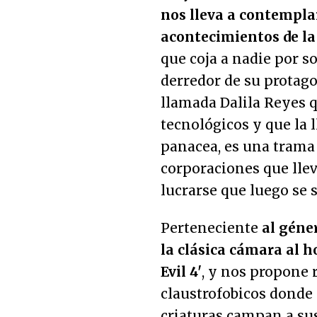
nos lleva a contemplar
acontecimientos de la
que coja a nadie por s
derredor de su protago
llamada Dalila Reyes 
tecnológicos y que la l
panacea, es una trama 
corporaciones que lle
lucrarse que luego se s
Perteneciente
al géner
la clásica cámara al 
Evil 4'
, y nos propone 
claustrofobicos donde
criaturas campan a su