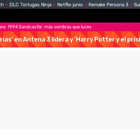
th
DLC Tortugas Ninja
Netflix junio
Remake Persona 3
Su
are: 1994 Sandcastle', más sombras que luces
rias' en Antena 3 lidera y 'Harry Potter y el pr