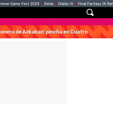
mmer Game Fest 2023
Zelda
Diablo IV
Final Fantasy IX R
isionero de Azkaban' pincha en Cuatro