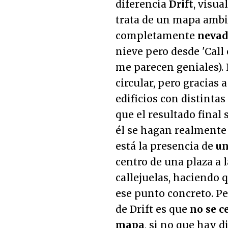
diferencia
Drift
, visua
trata de un mapa amb
completamente
nevad
nieve pero desde 'Call
me parecen geniales). 
circular, pero gracias
edificios con distintas
que el resultado final
él se hagan realmente 
está la presencia de
un
centro de una plaza a l
callejuelas, haciendo
ese punto concreto. P
de Drift es que
no se c
mapa
, si no que hay 