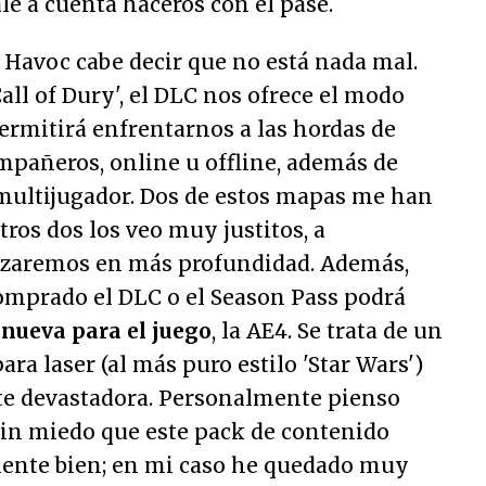
ale a cuenta haceros con el pase.
 Havoc cabe decir que no está nada mal.
all of Dury', el DLC nos ofrece el modo
ermitirá enfrentarnos a las hordas de
mpañeros, online u offline, además de
ultijugador. Dos de estos mapas me han
ros dos los veo muy justitos, a
izaremos en más profundidad. Además,
omprado el DLC o el Season Pass podrá
nueva para el juego
, la AE4. Se trata de un
para laser (al más puro estilo 'Star Wars')
nte devastadora. Personalmente pienso
sin miedo que este pack de contenido
mente bien; en mi caso he quedado muy