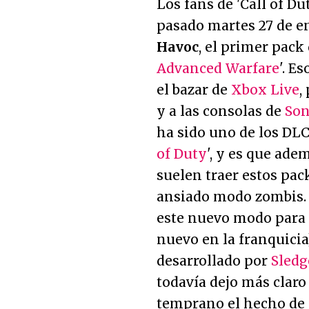
Los fans de 'Call of D
pasado martes 27 de e
Havoc
, el primer pack
Advanced Warfare
'. E
el bazar de
Xbox Live
,
y a las consolas de
So
ha sido uno de los DLC
of Duty
', y es que ad
suelen traer estos pac
ansiado modo zombis. 
este nuevo modo para 
nuevo en la franquicia)
desarrollado por
Sled
todavía dejo más claro
temprano el hecho de 