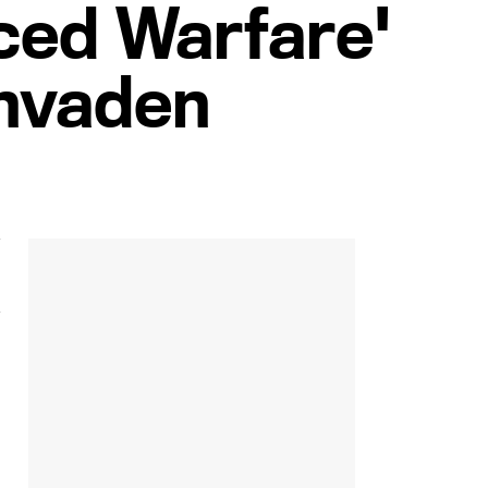
nced Warfare'
invaden