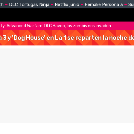
th
DLC Tortugas Ninja
Netflix junio
Remake Persona 3
Su
 Duty: Advanced Warfare' DLC Havoc, los zombis nos invaden
a 3 y 'Dog House' en La 1 se reparten la noche 