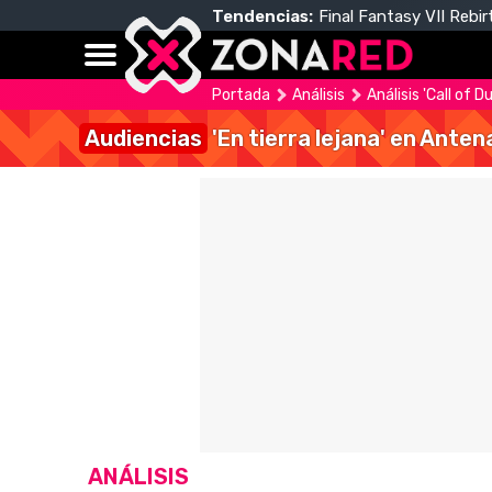
Tendencias:
Final Fantasy VII Rebir
Portada
Análisis
Análisis 'Call of
Audiencias
'En tierra lejana' en Anten
ANÁLISIS