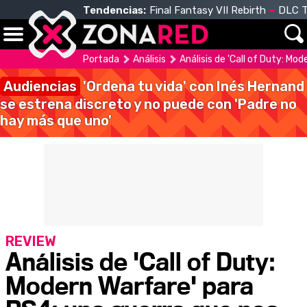
Tendencias:
Final Fantasy VII Rebirth
DLC T
Portada
Análisis
Análisis de 'Call of Duty: Mo
Audiencias
'Ordena tu vida' con Inés Hernand
se estrena discreto y no puede con 'Padre no
hay más que uno'
REVIEW
Análisis de 'Call of Duty:
Modern Warfare' para