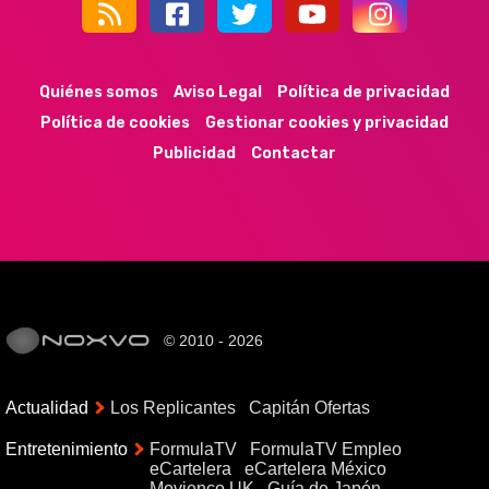
44k
9k
35k
352
Quiénes somos
Aviso Legal
Política de privacidad
Política de cookies
Gestionar cookies y privacidad
Publicidad
Contactar
© 2010 - 2026
Actualidad
Los Replicantes
Capitán Ofertas
Entretenimiento
FormulaTV
FormulaTV Empleo
eCartelera
eCartelera México
Movienco UK
Guía de Japón