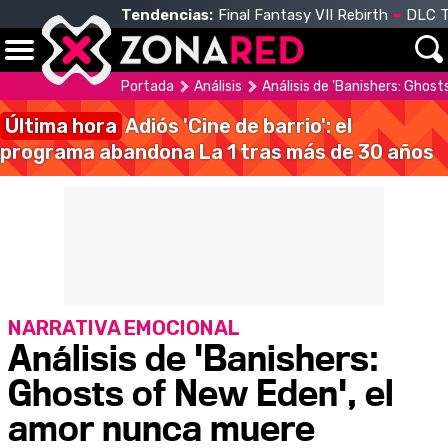
Tendencias:
Final Fantasy VII Rebirth
DLC T
Portada
Análisis
Análisis de 'Banishers: Ghos
Última hora
Adiós 'Cine de barrio': el
programa abandona La 1 tras más de 30 años
NARRATIVA EMOCIONAL
Análisis de 'Banishers:
Ghosts of New Eden', el
amor nunca muere