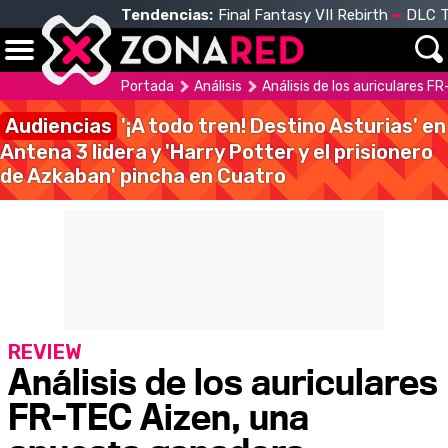
Tendencias:
Final Fantasy VII Rebirth
DLC T
Portada
Análisis
Análisis de los auriculares 
Audiencias
'¡A todo tren! Destino Asturias' en
Antena 3 lidera y 'Harry Potter y el prisionero
de Azkaban' pincha en Cuatro
REVIEW
Análisis de los auriculares
FR-TEC Aizen, una