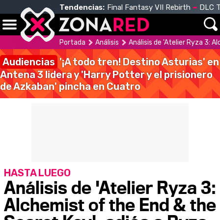
Tendencias:
Final Fantasy VII Rebirth
DLC T
Portada
Análisis
Análisis de 'Atelier Ryza 3: 
Audiencias
'¡A todo tren! Destino Asturias' en
Antena 3 lidera y 'Harry Potter y el prisionero
de Azkaban' pincha en Cuatro
HASTA LUEGO
Análisis de 'Atelier Ryza 3:
Alchemist of the End & the