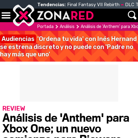
Tendencias:
Final Fantasy VII Rebirth
DLC T
Portada
Análisis
Análisis de 'Anthem' para X
Audiencias
'Ordena tu vida' con Inés Hernand
se estrena discreto y no puede con 'Padre no
hay más que uno'
REVIEW
Análisis de 'Anthem' para
Xbox One; un nuevo