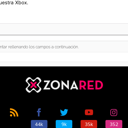
uestra Xbox.
ntar rellenando los campos a continuación.
44k
9k
35k
352