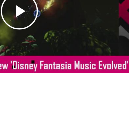
Play
Video