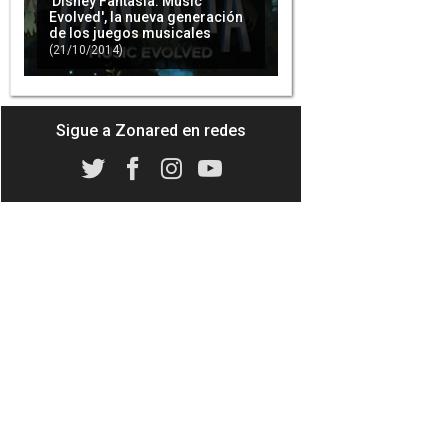
'Disney Fantasia: Music
Evolved', la nueva generación
de los juegos musicales
(21/10/2014)
Microsoft escuchó a los
usuarios de Xbox One a través
de Kinect
(23/08/2019)
Sigue a Zonared en redes
'Disney Fantasia: Music
Evolved' para Xbox One,
análisis en vídeo
(22/10/2014)
El nuevo proyecto de Kudo
Tsunoda se desvelará en 2015
(05/01/2015)