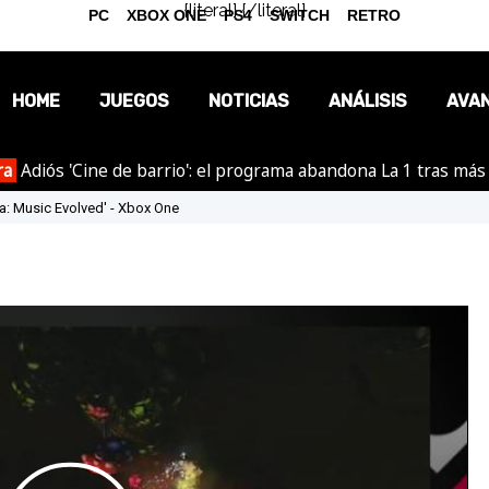
{literal}
{/literal}
PC
XBOX ONE
PS4
SWITCH
RETRO
HOME
JUEGOS
NOTICIAS
ANÁLISIS
AVA
ra
Adiós 'Cine de barrio': el programa abandona La 1 tras más
OPINIÓN
ia: Music Evolved' - Xbox One
REPORTAJES