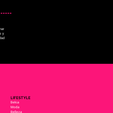
nar
s y
idad
LIFESTYLE
Bekia
Moda
Belleza