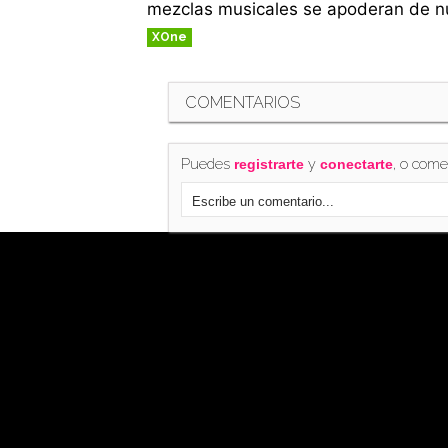
mezclas musicales se apoderan de n
XOne
COMENTARIOS
Puedes
y
, o come
registrarte
conectarte