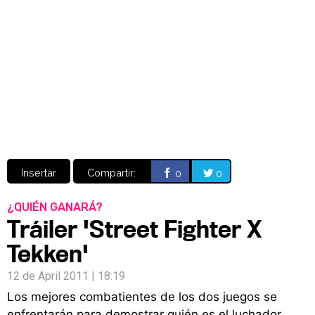
Video
CÓMICS
MANGA
Insertar
Compartir:
0
0
¿QUIÉN GANARÁ?
Tráiler 'Street Fighter X
Tekken'
12 de April 2011 | 18:19
Los mejores combatientes de los dos juegos se
enfrentarán para demostrar quién es el luchador