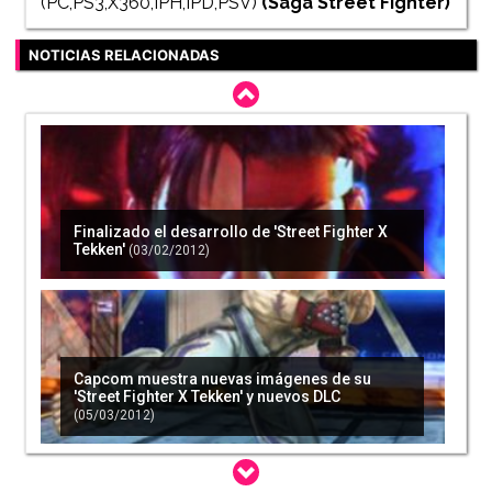
(PC,PS3,X360,IPH,IPD,PSV)
(Saga
Street Fighter
)
NOTICIAS RELACIONADAS
Finalizado el desarrollo de 'Street Fighter X
Tekken'
(03/02/2012)
Capcom muestra nuevas imágenes de su
'Street Fighter X Tekken' y nuevos DLC
(05/03/2012)