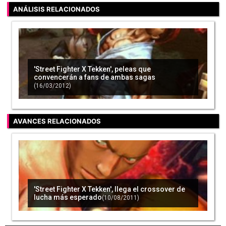
ANÁLISIS RELACIONADOS
La versión de 'Street Fighter X Tekken' de Xbox
360 se queda sin luchadores exclusivos
(24/01/2012)
'Street Fighter X Tekken', peleas que
convencerán a fans de ambas sagas
(16/03/2012)
AVANCES RELACIONADOS
'Street Fighter X Tekken', llega el crossover de
lucha más esperado
(10/08/2011)