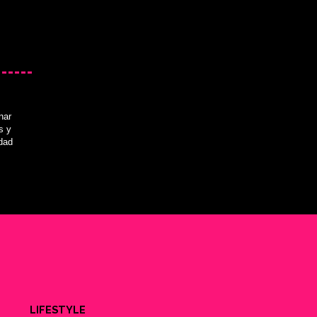
nar
s y
idad
LIFESTYLE