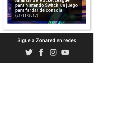
Análisis de 'Rocket League'
para Nintendo Switch, un juego
para fardar de consola
(21/11/2017)
Psyonix revela coches
exclusivos para 'Rocket
League' en Nintendo Switch
(23/08/2017)
Sigue a Zonared en redes
'Rocket League' ya tiene fecha
de lanzamiento para Nintendo
Switch
(31/10/2017)