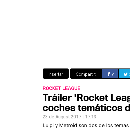
Insertar
Compartir:
0
ROCKET LEAGUE
Tráiler 'Rocket Lea
coches temáticos 
23 de August 2017 | 17:13
Luigi y Metroid son dos de los temas