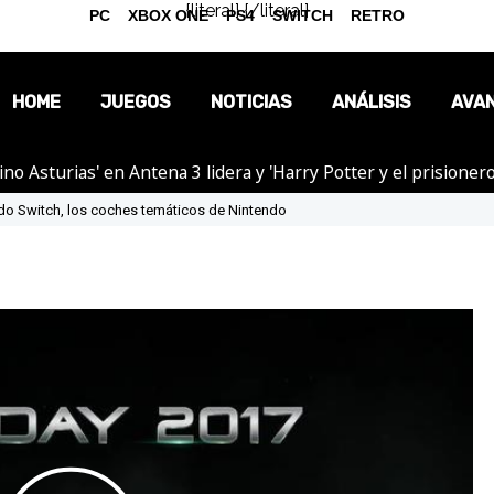
{literal}
{/literal}
PC
XBOX ONE
PS4
SWITCH
RETRO
HOME
JUEGOS
NOTICIAS
ANÁLISIS
AVA
tino Asturias' en Antena 3 lidera y 'Harry Potter y el prision
OPINIÓN
ndo Switch, los coches temáticos de Nintendo
REPORTAJES