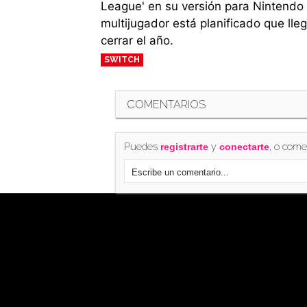
League' en su versión para Nintendo 
multijugador está planificado que ll
cerrar el año.
SWITCH
COMENTARIOS
Puedes
y
, o come
registrarte
conectarte