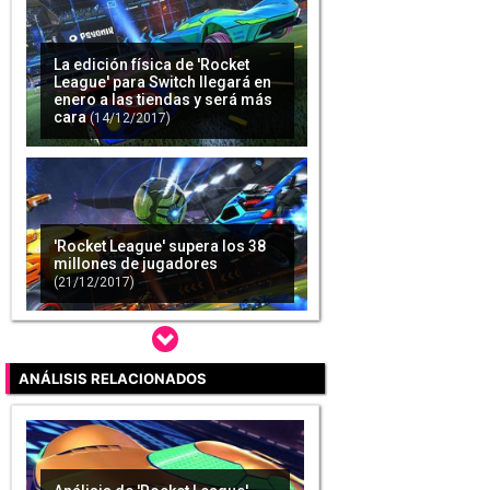
La edición física de 'Rocket
League' para Switch llegará en
enero a las tiendas y será más
cara
(14/12/2017)
'Rocket League' supera los 38
millones de jugadores
(21/12/2017)
ANÁLISIS RELACIONADOS
'Rocket League' permitirá hacer
equipos con jugadores de
diferentes plataformas en 2018
(23/01/2018)