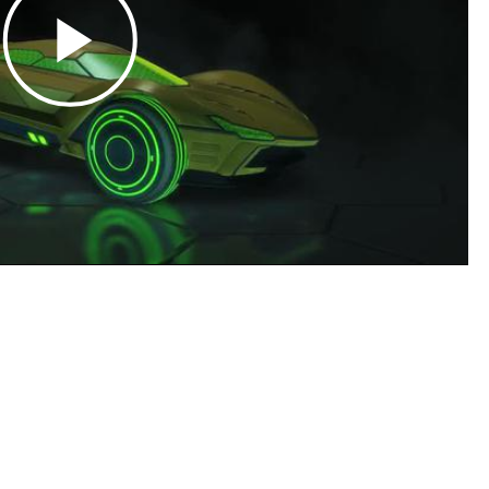
Play
Video