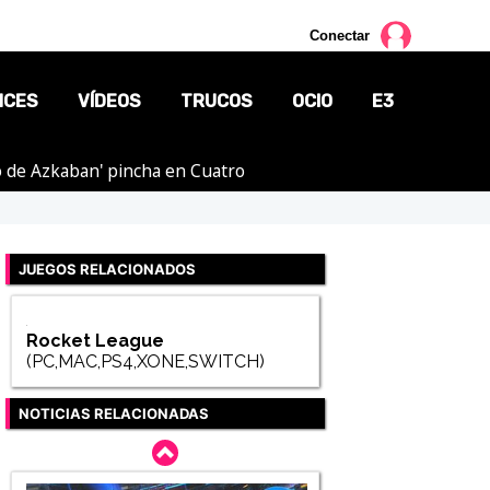
Conectar
NCES
VÍDEOS
TRUCOS
OCIO
E3
ero de Azkaban' pincha en Cuatro
CINE
TV
JUEGOS RELACIONADOS
CÓMICS
MANGA
Rocket League
(PC,MAC,PS4,XONE,SWITCH)
NOTICIAS RELACIONADAS