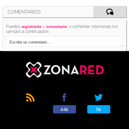
COMENTARIOS
Puedes
y
, o comentar rellenando los
registrarte
conectarte
campos a continuación.
44k
9k