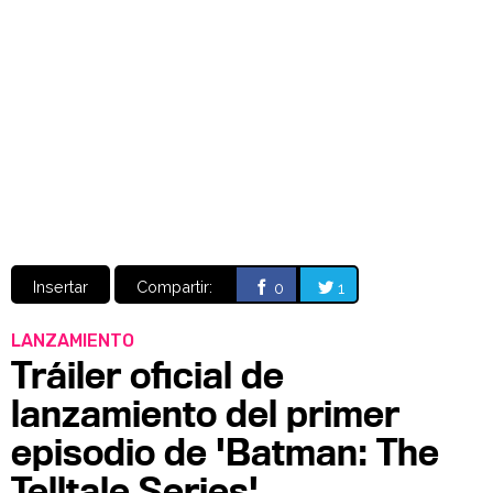
Video
CÓMICS
MANGA
Insertar
Compartir:
0
1
LANZAMIENTO
Tráiler oficial de
lanzamiento del primer
episodio de 'Batman: The
Telltale Series'