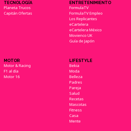
TECNOLOGÍA
ENTRETENIMIENTO
Planeta Trucos
FormulaTV
Capitán Ofertas
FormulaTV Empleo
Los Replicantes
eCartelera
eCartelera México
Movienco UK
Guía de Japón
MOTOR
LIFESTYLE
Motor & Racing
Bekia
F1 al día
Moda
Motor 16
Belleza
Padres
Pareja
Salud
Recetas
Mascotas
Fitness
Casa
Mente