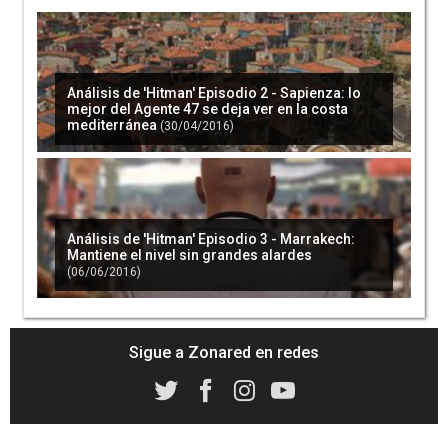
'Hitman' recibirá un nuevo DLC muy pronto.
Será gratis, ¡y benéfico!
(06/12/2016)
Análisis de 'Hitman' Episodio 2 - Sapienza: lo
mejor del Agente 47 se deja ver en la costa
mediterránea
(30/04/2016)
'Los Cazafantasmas' tendrán dos nuevos
juegos este verano gracias a su próxima
película
(15/04/2016)
Análisis de 'Hitman' Episodio 3 - Marrakech:
Mantiene el nivel sin grandes alardes
(06/06/2016)
'Hitman' presenta su nueva localización
(20/04/2016)
Sigue a Zonared en redes