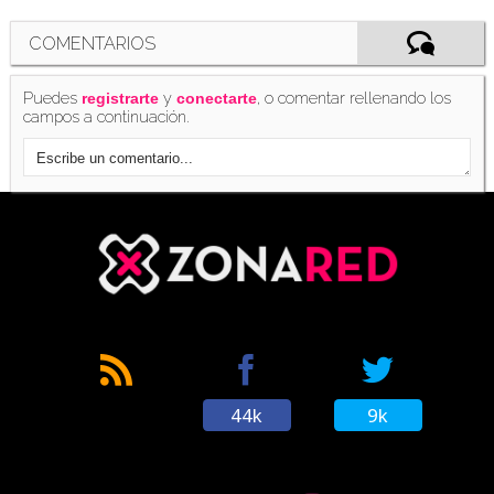
COMENTARIOS
Puedes
y
, o comentar rellenando los
registrarte
conectarte
campos a continuación.
44k
9k