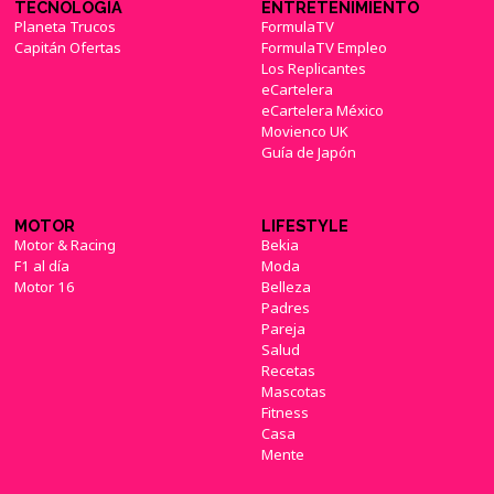
TECNOLOGÍA
ENTRETENIMIENTO
Planeta Trucos
FormulaTV
Capitán Ofertas
FormulaTV Empleo
Los Replicantes
eCartelera
eCartelera México
Movienco UK
Guía de Japón
MOTOR
LIFESTYLE
Motor & Racing
Bekia
F1 al día
Moda
Motor 16
Belleza
Padres
Pareja
Salud
Recetas
Mascotas
Fitness
Casa
Mente