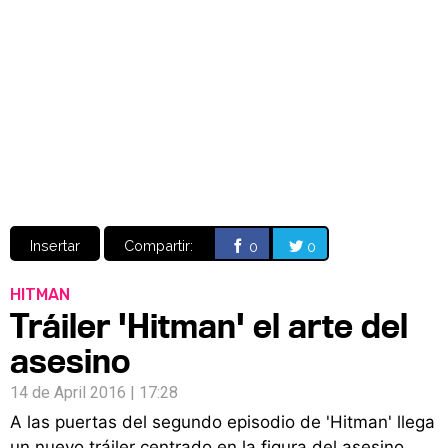
Video
CÓMICS
MANGA
Insertar
Compartir:
0
0
HITMAN
Tráiler 'Hitman' el arte del
asesino
14 de April 2016 | 17:28
A las puertas del segundo episodio de 'Hitman' llega
un nuevo tráiler centrado en la figura del asesino.