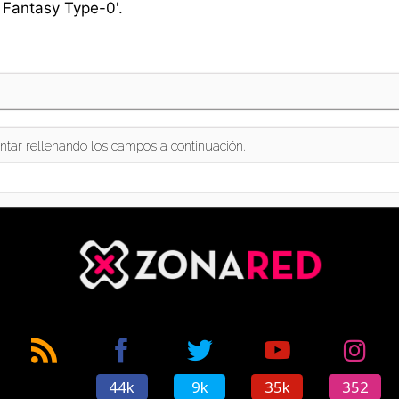
 Fantasy Type-0'.
ntar rellenando los campos a continuación.
44k
9k
35k
352