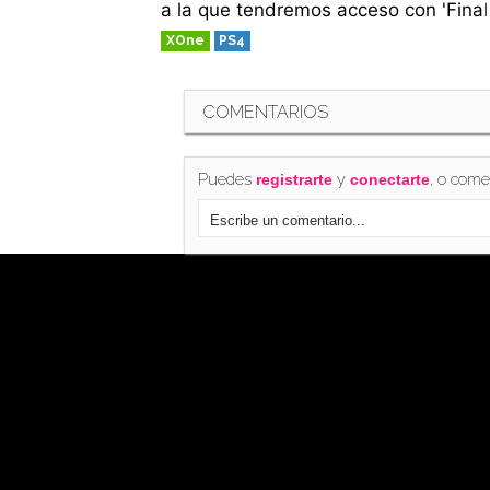
a la que tendremos acceso con 'Final
XOne
PS4
COMENTARIOS
Puedes
y
, o come
registrarte
conectarte