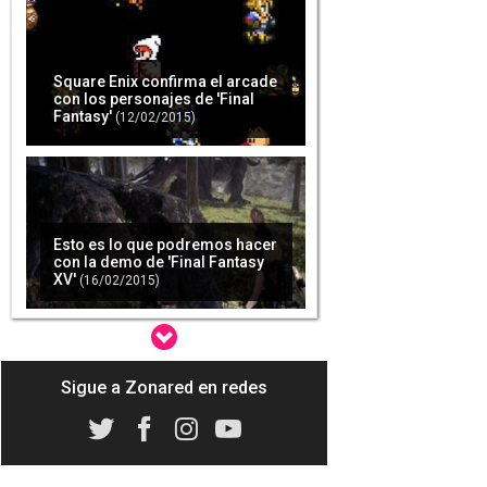
Square Enix confirma el arcade
con los personajes de 'Final
Fantasy'
(12/02/2015)
Esto es lo que podremos hacer
con la demo de 'Final Fantasy
XV'
(16/02/2015)
Sigue a Zonared en redes
La demo de 'Final Fantasy XV'
Episodio Duscae ya tiene fecha
de lanzamiento
(05/02/2015)