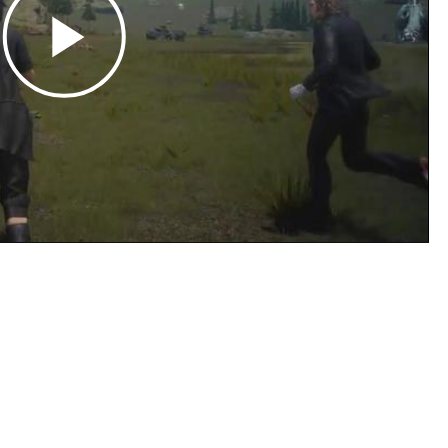
Play
Video