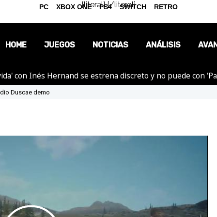
{literal}
{/literal}
PC
XBOX ONE
PS4
SWITCH
RETRO
HOME
JUEGOS
NOTICIAS
ANÁLISIS
AVA
ida' con Inés Hernand se estrena discreto y no puede con 'P
OPINIÓN
isodio Duscae demo
REPORTAJES