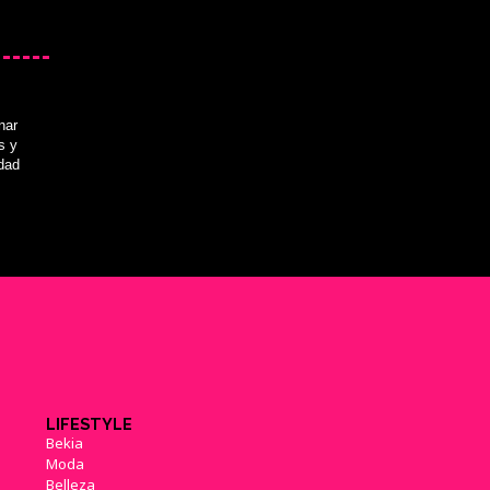
nar
s y
idad
LIFESTYLE
Bekia
Moda
Belleza