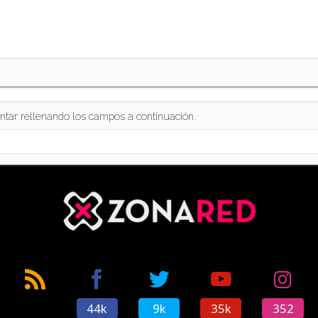
ntar rellenando los campos a continuación.
44k
9k
35k
352