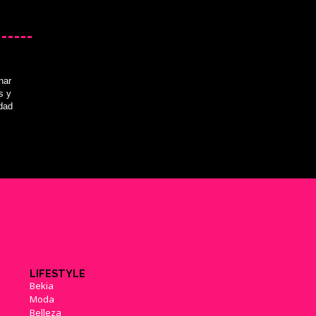
nar
s y
idad
LIFESTYLE
Bekia
Moda
Belleza