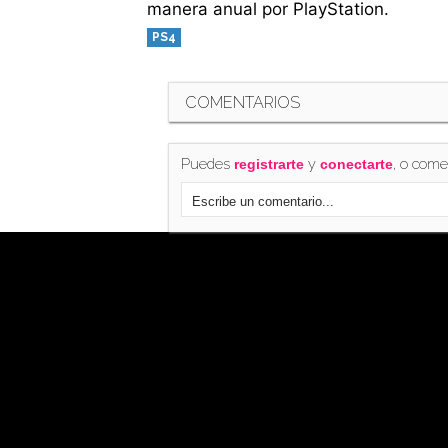
manera anual por PlayStation.
PS4
COMENTARIOS
Puedes
y
, o come
registrarte
conectarte