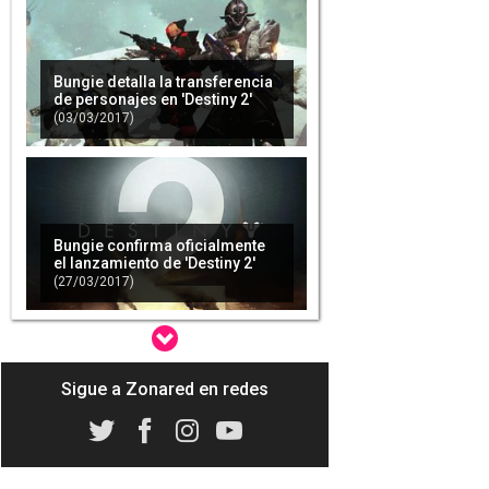
Bungie detalla la transferencia
de personajes en 'Destiny 2'
(03/03/2017)
Bungie confirma oficialmente
el lanzamiento de 'Destiny 2'
(27/03/2017)
Sigue a Zonared en redes
Conferencia PlayStation
Experience 2016: Fecha y hora
española
(02/12/2016)