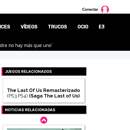
Conectar
NCES
VÍDEOS
TRUCOS
OCIO
E3
adre no hay más que uno'
CINE
TV
JUEGOS RELACIONADOS
CÓMICS
MANGA
The Last Of Us Remasterizado
(PS3,PS4)
(Saga
The Last of Us
)
NOTICIAS RELACIONADAS