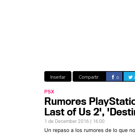
Insertar
Compartir:
0
PSX
Rumores PlayStatio
Last of Us 2', 'Dest
1 de December 2016 | 16:00
Un repaso a los rumores de lo que n