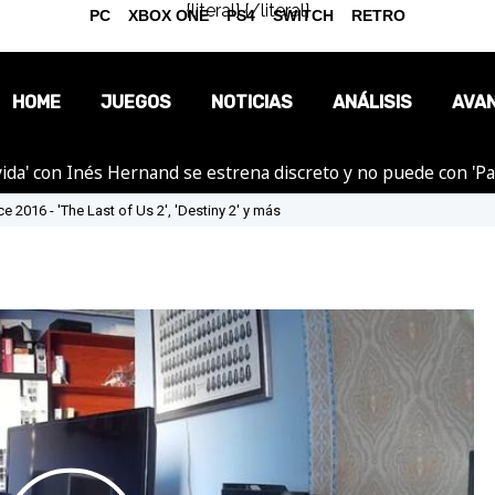
{literal}
{/literal}
PC
XBOX ONE
PS4
SWITCH
RETRO
HOME
JUEGOS
NOTICIAS
ANÁLISIS
AVA
ida' con Inés Hernand se estrena discreto y no puede con 'P
OPINIÓN
 2016 - 'The Last of Us 2', 'Destiny 2' y más
REPORTAJES