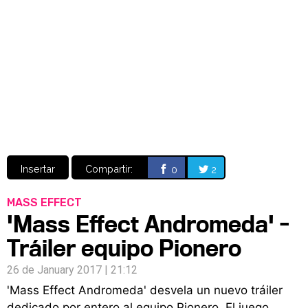
Video
CÓMICS
MANGA
Insertar
Compartir:
0
2
MASS EFFECT
'Mass Effect Andromeda' -
Tráiler equipo Pionero
26 de January 2017 | 21:12
'Mass Effect Andromeda' desvela un nuevo tráiler
dedicado por entero al equipo Pionero. El juego