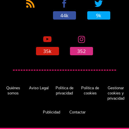
44k
9k
BioWare lanzará su nueva IP a principios de
2018
(01/02/2017)
35k
352
Quiénes
Aviso Legal
Política de
Política de
Gestionar
somos
privacidad
cookies
cookies y
privacidad
Publicidad
Contactar