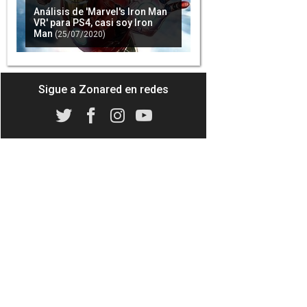
Análisis de 'Marvel's Iron Man
VR' para PS4, casi soy Iron
Man
(25/07/2020)
Los creadores de 'Marvel's
Iron Man VR' estarían
trabajando en un juego de
'Batman' para VR
(25/11/2022)
Sigue a Zonared en redes