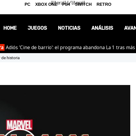
{literal}
{/literal}
PC
XBOX ONE
PS4
SWITCH
RETRO
HOME
JUEGOS
NOTICIAS
ANÁLISIS
AVA
ra
Adiós 'Cine de barrio': el programa abandona La 1 tras más
OPINIÓN
 de historia
REPORTAJES