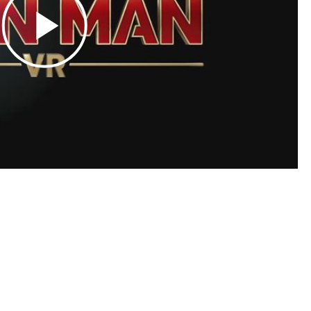
Play
Video