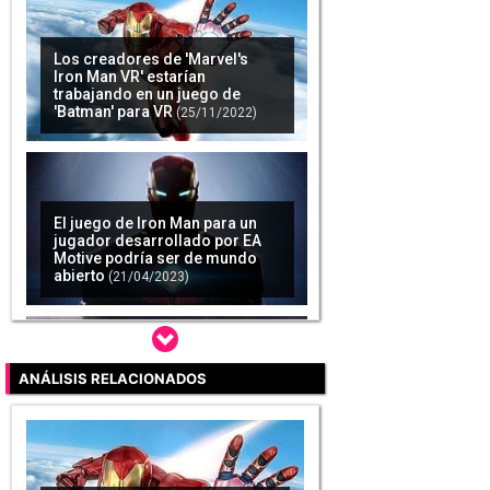
El juego de Iron Man para un
jugador desarrollado por EA
Motive podría ser de mundo
abierto
(21/04/2023)
'Marvel's Iron Man VR' suma
modos, armas y más en la
actualización 1.06
(21/08/2020)
ANÁLISIS RELACIONADOS
Sony revela el primer vistazo a
PlayStation VR2
(22/02/2022)