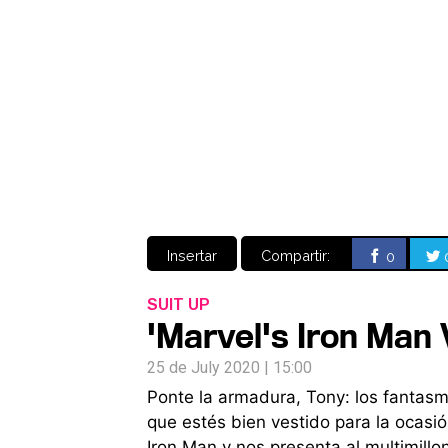
Insertar
Compartir:
0
SUIT UP
'Marvel's Iron Man V
25 de July 2020 | 15:00
Ponte la armadura, Tony: los fantasm
que estés bien vestido para la ocasió
Iron Man y nos presenta al multimill