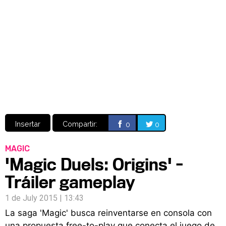
Video
CÓMICS
MANGA
Insertar
Compartir:
0
0
MAGIC
'Magic Duels: Origins' -
Tráiler gameplay
1 de July 2015 | 13:43
La saga 'Magic' busca reinventarse en consola con
una propuesta free-to-play que conecta el juego de