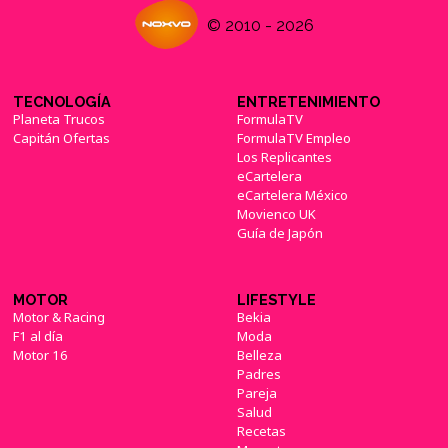
© 2010 - 2026
TECNOLOGÍA
ENTRETENIMIENTO
Planeta Trucos
FormulaTV
Capitán Ofertas
FormulaTV Empleo
Los Replicantes
eCartelera
eCartelera México
Movienco UK
Guía de Japón
MOTOR
LIFESTYLE
Motor & Racing
Bekia
F1 al día
Moda
Motor 16
Belleza
Padres
Pareja
Salud
Recetas