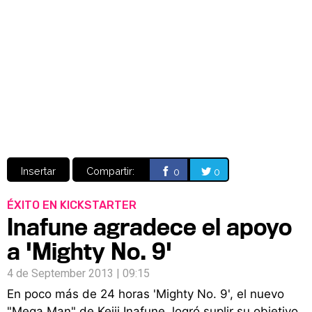
Video
CÓMICS
MANGA
Insertar
Compartir:
0
0
ÉXITO EN KICKSTARTER
Inafune agradece el apoyo
a 'Mighty No. 9'
4 de September 2013 | 09:15
En poco más de 24 horas 'Mighty No. 9', el nuevo
"Mega Man" de Keiji Inafune, logró suplir su objetivo