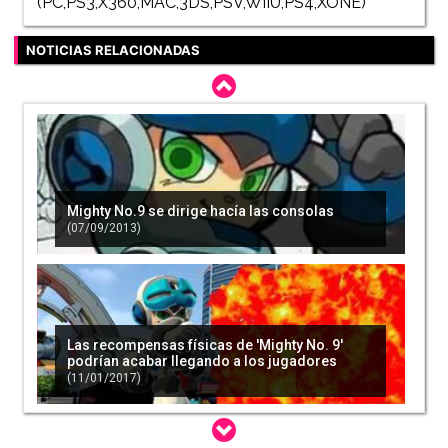
(PC,PS3,X360,MAC,3DS,PSV,WIIU,PS4,XONE)
NOTICIAS RELACIONADAS
Mighty No.9 se dirige hacía las consolas
(07/09/2013)
Las recompensas físicas de 'Mighty No. 9'
podrían acabar llegando a los jugadores
(11/01/2017)