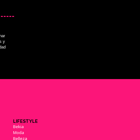
nar
s y
idad
LIFESTYLE
Bekia
Moda
Belleza