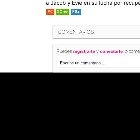
a Jacob y Evie en su lucha por recup
PC
XOne
PS4
COMENTARIOS
Puedes
y
, o come
registrarte
conectarte