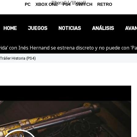
{literal}
{/literal}
PC
XBOX ONE
PS4
SWITCH
RETRO
HOME
JUEGOS
NOTICIAS
ANÁLISIS
AVA
ida' con Inés Hernand se estrena discreto y no puede con 'P
OPINIÓN
Tráiler Historia (PS4)
REPORTAJES