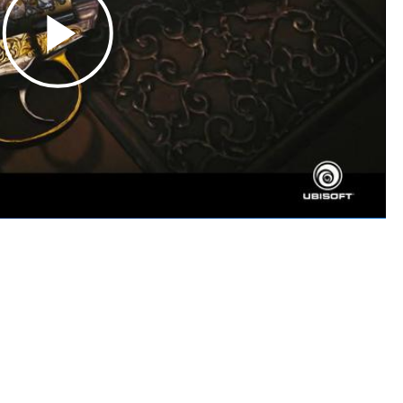
Play
Video