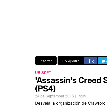
Insertar
Compartir:
0
UBISOFT
'Assassin's Creed S
(PS4)
24 de September 2015 | 19:09
Desvela la organización de Crawford 