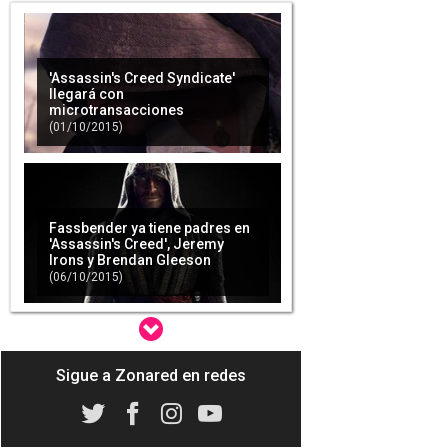
'Assassin's Creed Syndicate'
llegará con
microtransacciones
(01/10/2015)
Fassbender ya tiene padres en
'Assassin's Creed', Jeremy
Irons y Brendan Gleeson
(06/10/2015)
Sigue a Zonared en redes
Las ventas de Ubisoft en
PlayStation 4 son más del
doble que en Xbox One
(04/11/2015)