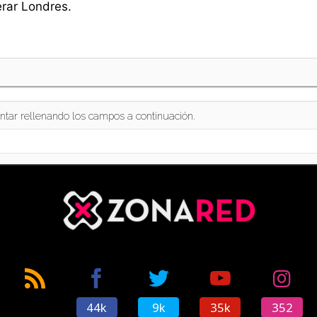
erar Londres.
ntar rellenando los campos a continuación.
44k
9k
35k
352