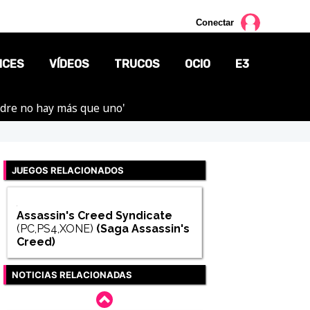
Conectar
NCES
VÍDEOS
TRUCOS
OCIO
E3
adre no hay más que uno'
CINE
TV
JUEGOS RELACIONADOS
CÓMICS
MANGA
Assassin's Creed Syndicate
(PC,PS4,XONE)
(Saga
Assassin's
Creed
)
NOTICIAS RELACIONADAS