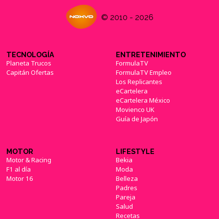
© 2010 - 2026
TECNOLOGÍA
ENTRETENIMIENTO
Planeta Trucos
FormulaTV
Capitán Ofertas
FormulaTV Empleo
Los Replicantes
eCartelera
eCartelera México
Movienco UK
Guía de Japón
MOTOR
LIFESTYLE
Motor & Racing
Bekia
F1 al día
Moda
Motor 16
Belleza
Padres
Pareja
Salud
Recetas