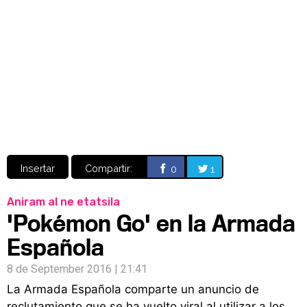
Video
CÓMICS
MANGA
Insertar
Compartir:
0
1
Aniram al ne etatsila
'Pokémon Go' en la Armada
Española
8 de September 2016 | 21:41
La Armada Española comparte un anuncio de
reclutamiento que se ha vuelto viral al utilizar a los