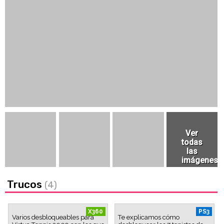
Trucos
(4)
X360
PS3
Varios desbloqueables para
Te explicamos cómo