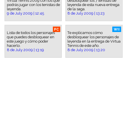
Virtua Tennis 2009 con los que
desbloquear los 7 tenistas de
podrás jugar con los tenistas de
leyenda de esta nueva entrega
leyenda.
de la saga.
9 de July 2009 | 12:45
8 de July 2009 | 13:23
PC
WII
Lista de todos los personajes
Te explicamos cómo
que puedes desbloquear en
desbloquear los personajes de
este juego y cómo poder
leyenda en la entrega de Virtua
hacerlo.
Tennis de este año.
8 de July 2009 | 13:19
8 de July 2009 | 13:20