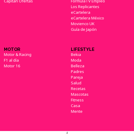
Capitán Ofertas
FormulaTV Empleo
Los Replicantes
eCartelera
eCartelera México
Movienco UK
Guía de Japón
MOTOR
LIFESTYLE
Motor & Racing
Bekia
F1 al día
Moda
Motor 16
Belleza
Padres
Pareja
Salud
Recetas
Mascotas
Fitness
Casa
Mente
{