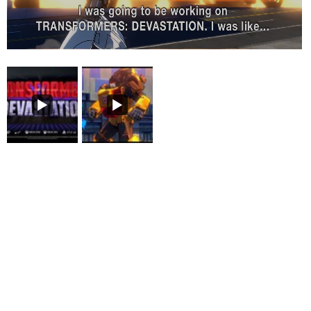
Loaded
:
21.92%
/
Unmute