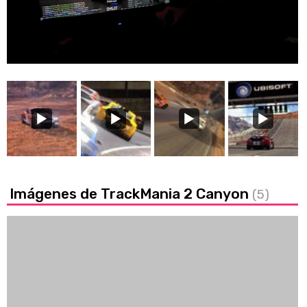
Loaded
:
14.65%
/
Unmute
Imágenes de TrackMania 2 Canyon
(5)