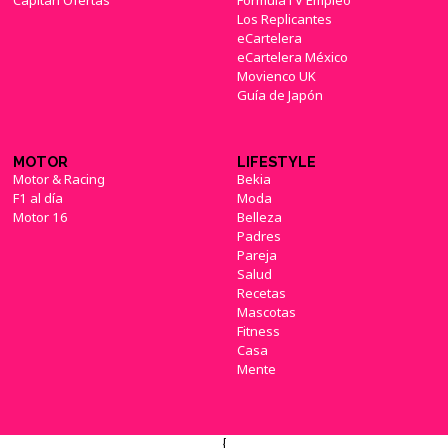
Capitán Ofertas
FormulaTV Empleo
Los Replicantes
eCartelera
eCartelera México
Movienco UK
Guía de Japón
MOTOR
LIFESTYLE
Motor & Racing
Bekia
F1 al día
Moda
Motor 16
Belleza
Padres
Pareja
Salud
Recetas
Mascotas
Fitness
Casa
Mente
{