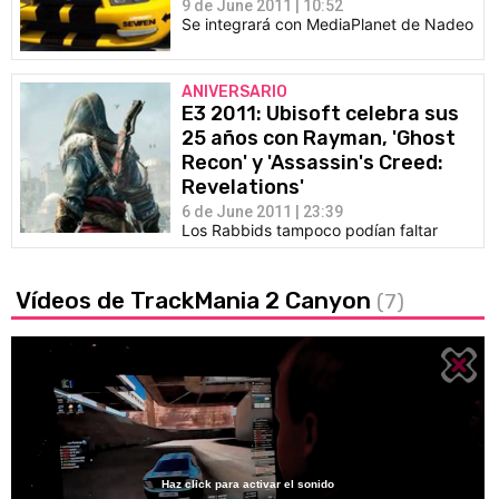
9 de June 2011 | 10:52
Se integrará con MediaPlanet de Nadeo
ANIVERSARIO
E3 2011: Ubisoft celebra sus
25 años con Rayman, 'Ghost
Recon' y 'Assassin's Creed:
Revelations'
6 de June 2011 | 23:39
Los Rabbids tampoco podían faltar
Vídeos de TrackMania 2 Canyon
(7)
Haz click para activar el sonido