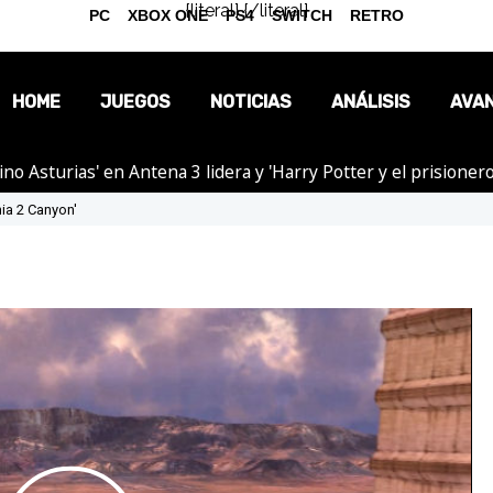
{literal}
{/literal}
PC
XBOX ONE
PS4
SWITCH
RETRO
HOME
JUEGOS
NOTICIAS
ANÁLISIS
AVA
tino Asturias' en Antena 3 lidera y 'Harry Potter y el prision
OPINIÓN
ia 2 Canyon'
REPORTAJES