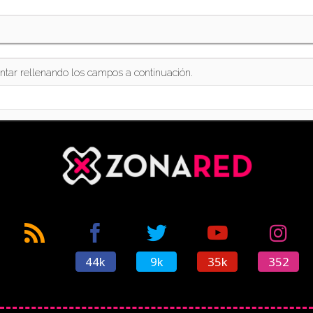
ntar rellenando los campos a continuación.
44k
9k
35k
352