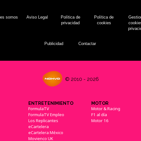
nes somos
Aviso Legal
Política de
Política de
Gestio
privacidad
cookies
cookie
privac
Publicidad
Contactar
© 2010 - 2026
ENTRETENIMIENTO
MOTOR
FormulaTV
Motor & Racing
FormulaTV Empleo
F1 al día
Los Replicantes
Motor 16
eCartelera
eCartelera México
Movienco UK