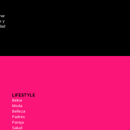
nar
s y
idad
LIFESTYLE
Bekia
Moda
Belleza
Padres
Pareja
Salud