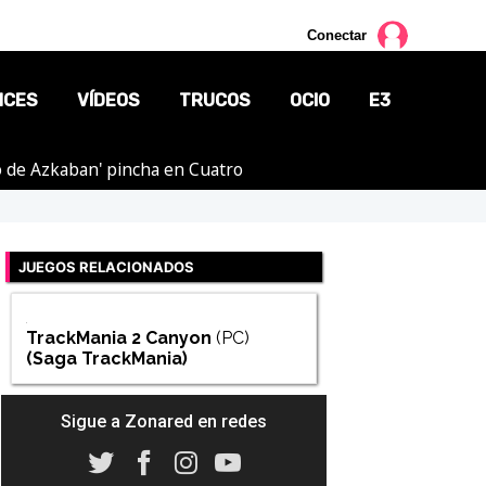
Conectar
NCES
VÍDEOS
TRUCOS
OCIO
E3
ero de Azkaban' pincha en Cuatro
CINE
TV
JUEGOS RELACIONADOS
CÓMICS
MANGA
TrackMania 2 Canyon
(PC)
(Saga
TrackMania
)
Sigue a Zonared en redes