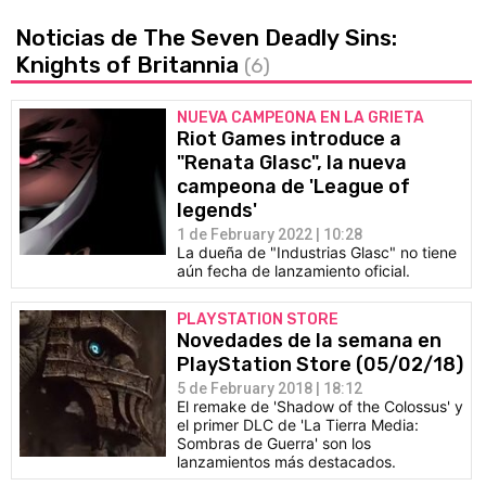
Noticias de The Seven Deadly Sins:
Knights of Britannia
(6)
NUEVA CAMPEONA EN LA GRIETA
Riot Games introduce a
"Renata Glasc", la nueva
campeona de 'League of
legends'
1 de February 2022 | 10:28
La dueña de "Industrias Glasc" no tiene
aún fecha de lanzamiento oficial.
PLAYSTATION STORE
Novedades de la semana en
PlayStation Store (05/02/18)
5 de February 2018 | 18:12
El remake de 'Shadow of the Colossus' y
el primer DLC de 'La Tierra Media:
Sombras de Guerra' son los
lanzamientos más destacados.