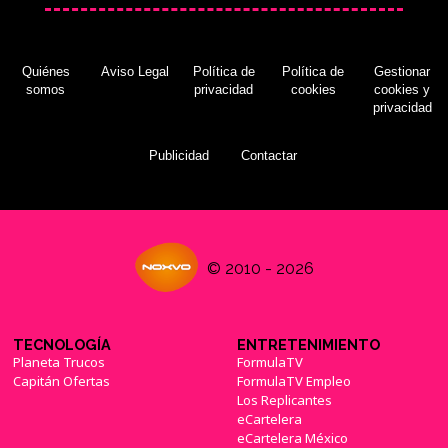
Quiénes
Aviso Legal
Política de
Política de
Gestionar
somos
privacidad
cookies
cookies y
privacidad
Publicidad
Contactar
© 2010 - 2026
TECNOLOGÍA
ENTRETENIMIENTO
Planeta Trucos
FormulaTV
Capitán Ofertas
FormulaTV Empleo
Los Replicantes
eCartelera
eCartelera México