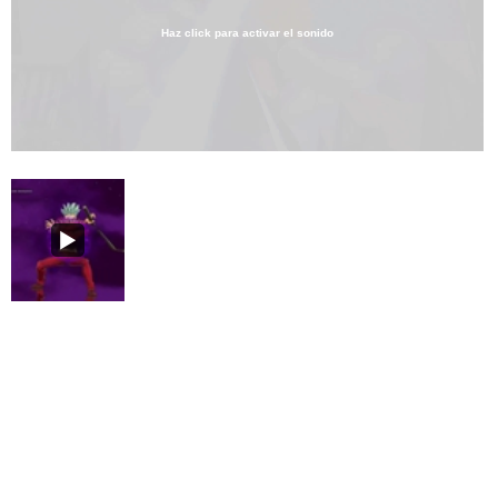
Haz click para activar el sonido
Loaded
:
15.90%
/
Unmute