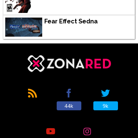
Fear Effect Sedna
44k
9k