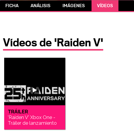
FICHA
ANÁLISIS
IMÁGENES
VÍDEOS
CÓMICS
MANGA
Vídeos de 'Raiden V'
TRÁILER
'Raiden V' Xbox One -
Tráiler de lanzamiento