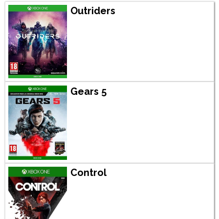
Outriders
Gears 5
Control