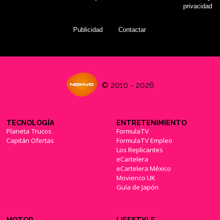
privacidad
Publicidad
Contactar
© 2010 - 2026
TECNOLOGÍA
ENTRETENIMIENTO
Planeta Trucos
FormulaTV
Capitán Ofertas
FormulaTV Empleo
Los Replicantes
eCartelera
eCartelera México
Movienco UK
Guía de Japón
MOTOR
LIFESTYLE