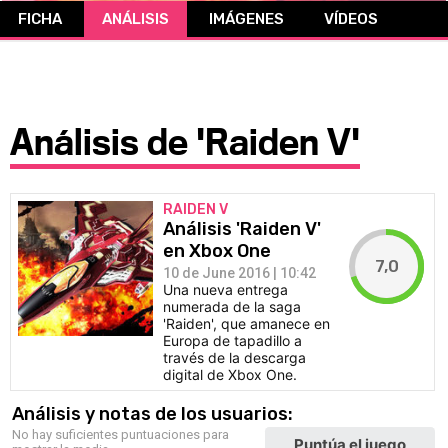
FICHA
ANÁLISIS
IMÁGENES
VÍDEOS
CÓMICS
MANGA
Análisis de 'Raiden V'
RAIDEN V
Análisis 'Raiden V'
en Xbox One
7,0
10 de June 2016 | 10:42
Una nueva entrega
numerada de la saga
'Raiden', que amanece en
Europa de tapadillo a
través de la descarga
digital de Xbox One.
Análisis y notas de los usuarios:
No hay suficientes puntuaciones para
Puntúa el juego