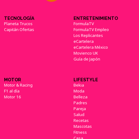
TECNOLOGÍA
ENTRETENIMIENTO
Planeta Trucos
FormulaTV
Capitán Ofertas
FormulaTV Empleo
Los Replicantes
eCartelera
eCartelera México
Movienco UK
Guía de Japón
MOTOR
LIFESTYLE
Motor & Racing
Bekia
F1 al día
Moda
Motor 16
Belleza
Padres
Pareja
Salud
Recetas
Mascotas
Fitness
Casa