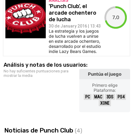
ANÁLISIS
'Punch Club', el
arcade ochentero
7,0
de lucha
30 de January 2016 | 13:43
La estrategia y los juegos
de lucha vuelven a unirse
en este arcade ochentero,
desarrollado por el estudio
indie Lazy Bears Games.
Análisis y notas de los usuarios:
No hay suficientes puntuaciones para
Puntúa el juego
mostrar la media
Primero elige
Plataforma:
PC
MAC
3DS
PS4
XONE
Noticias de Punch Club
(4)