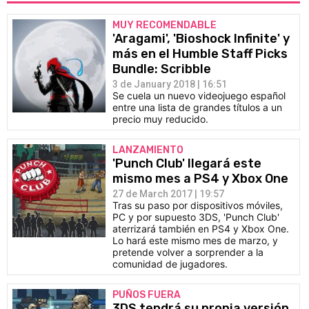
MUY RECOMENDABLE
'Aragami', 'Bioshock Infinite' y
más en el Humble Staff Picks
Bundle: Scribble
3 de January 2018 | 16:51
Se cuela un nuevo videojuego español
entre una lista de grandes títulos a un
precio muy reducido.
LANZAMIENTO
'Punch Club' llegará este
mismo mes a PS4 y Xbox One
27 de March 2017 | 19:57
Tras su paso por dispositivos móviles,
PC y por supuesto 3DS, 'Punch Club'
aterrizará también en PS4 y Xbox One.
Lo hará este mismo mes de marzo, y
pretende volver a sorprender a la
comunidad de jugadores.
PUÑOS FUERA
3DS tendrá su propia versión