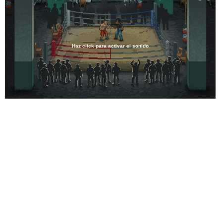
Haz click para activar el sonido
Loaded
:
82.47%
/
Unmute