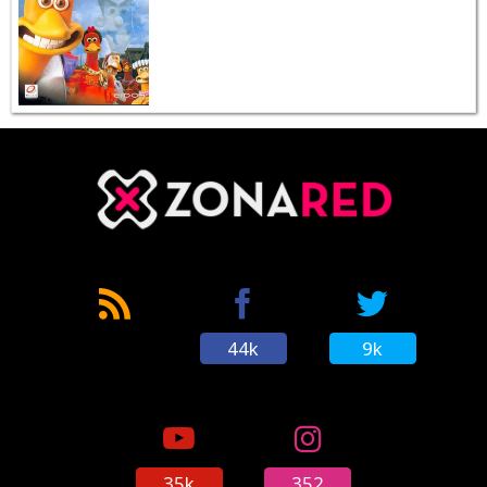
44k
9k
35k
352