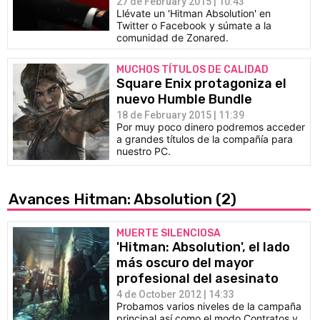
27 de February 2015 | 10:43
Llévate un 'Hitman Absolution' en
Twitter o Facebook y súmate a la
comunidad de Zonared.
MUCHOS TÍTULOS DE CALIDAD
Square Enix protagoniza el
nuevo Humble Bundle
18 de February 2015 | 11:39
Por muy poco dinero podremos acceder
a grandes títulos de la compañía para
nuestro PC.
Avances Hitman: Absolution
(2)
MUERTE SILENCIOSA
'Hitman: Absolution', el lado
más oscuro del mayor
profesional del asesinato
4 de October 2012 | 14:33
Probamos varios niveles de la campaña
principal así como el modo Contratos y