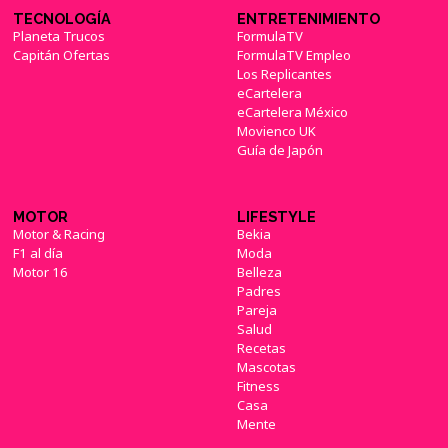
TECNOLOGÍA
ENTRETENIMIENTO
Planeta Trucos
FormulaTV
Capitán Ofertas
FormulaTV Empleo
Los Replicantes
eCartelera
eCartelera México
Movienco UK
Guía de Japón
MOTOR
LIFESTYLE
Motor & Racing
Bekia
F1 al día
Moda
Motor 16
Belleza
Padres
Pareja
Salud
Recetas
Mascotas
Fitness
Casa
Mente