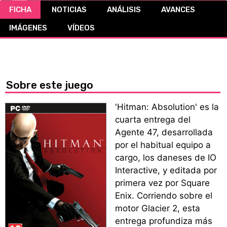
FICHA
NOTICIAS
ANÁLISIS
AVANCES
CÓMICS
IMÁGENES
VÍDEOS
MANGA
Sobre este juego
'Hitman: Absolution' es la
cuarta entrega del
Agente 47, desarrollada
por el habitual equipo a
cargo, los daneses de IO
Interactive, y editada por
primera vez por Square
Enix. Corriendo sobre el
motor Glacier 2, esta
entrega profundiza más