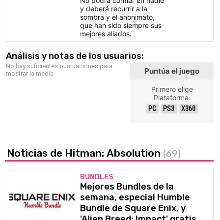
No podrá confiar en nadie
y deberá recurrir a la
sombra y el anonimato,
que han sido siempre sus
mejores aliados.
Análisis y notas de los usuarios:
No hay suficientes puntuaciones para
Puntúa el juego
mostrar la media
Primero elige
Plataforma:
PC
PS3
X360
Noticias de Hitman: Absolution
(69)
BUNDLES
Mejores Bundles de la
semana, especial Humble
Bundle de Square Enix, y
'Alien Breed: Impact' gratis