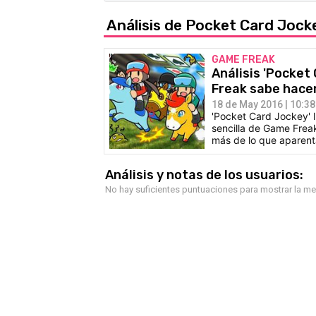
Análisis de Pocket Card Jock
GAME FREAK
Análisis 'Pocket
Freak sabe hace
18 de May 2016 | 10:38
'Pocket Card Jockey' 
sencilla de Game Frea
más de lo que aparent
Análisis y notas de los usuarios:
No hay suficientes puntuaciones para mostrar la m