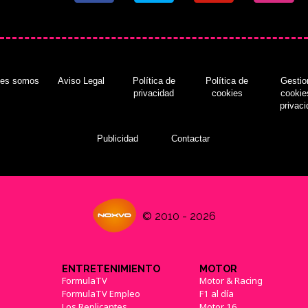
nes somos
Aviso Legal
Política de
Política de
Gestio
privacidad
cookies
cookie
privac
Publicidad
Contactar
© 2010 - 2026
ENTRETENIMIENTO
MOTOR
FormulaTV
Motor & Racing
FormulaTV Empleo
F1 al día
Los Replicantes
Motor 16