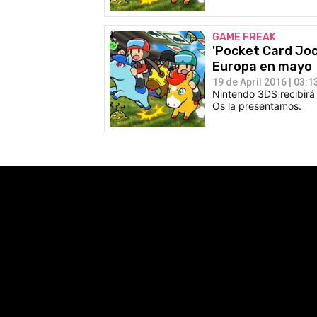
GAME FREAK
'Pocket Card Joc
Europa en mayo
19 de April 2016 | 03:1
Nintendo 3DS recibirá
Os la presentamos.