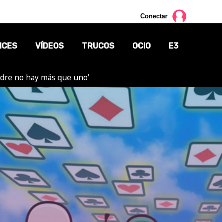
Conectar
NCES
VÍDEOS
TRUCOS
OCIO
E3
adre no hay más que uno'
CINE
TV
CÓMICS
MANGA