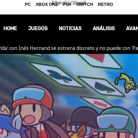
{literal}
{/literal}
PC
XBOX ONE
PS4
SWITCH
RETRO
HOME
JUEGOS
NOTICIAS
ANÁLISIS
AVA
ida' con Inés Hernand se estrena discreto y no puede con 'P
OPINIÓN
REPORTAJES