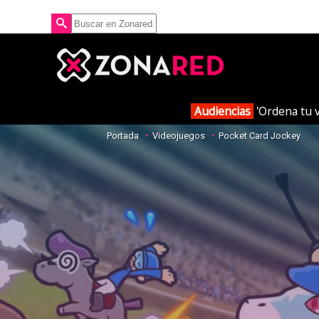
Audiencias
'Ordena tu v
Portada
Videojuegos
Pocket Card Jockey