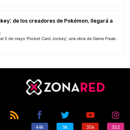
key', de los creadores de Pokémon, llegará a
3
 el 5 de mayo 'Pocket Card Jockey', una obra de Game Freak.
44k
9k
35k
352