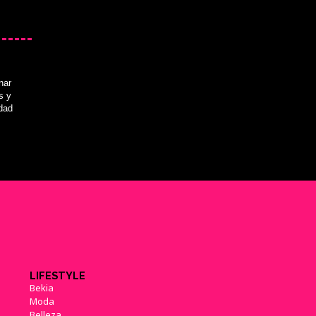
nar
s y
idad
LIFESTYLE
Bekia
Moda
Belleza