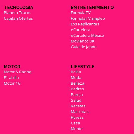
TECNOLOGÍA
ENTRETENIMIENTO
Planeta Trucos
FormulaTV
Capitán Ofertas
FormulaTV Empleo
Los Replicantes
eCartelera
eCartelera México
Movienco UK
Guía de Japón
MOTOR
LIFESTYLE
Motor & Racing
Bekia
F1 al día
Moda
Motor 16
Belleza
Padres
Pareja
Salud
Recetas
Mascotas
Fitness
Casa
Mente