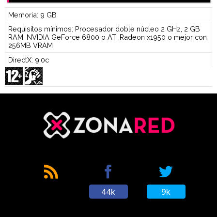
Memoria: 9 GB
Requisitos mínimos: Procesador doble núcleo 2 GHz, 2 GB
RAM, NVIDIA GeForce 6800 o ATI Radeon x1950 o mejor con
256MB VRAM
DirectX: 9.0c
44k
9k