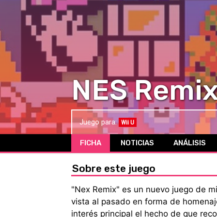
NES Remi
Juego para:
Wii U
FICHA
NOTICIAS
ANÁLISIS
Sobre este juego
"Nex Remix" es un nuevo juego de min
vista al pasado en forma de homena
interés principal el hecho de que re