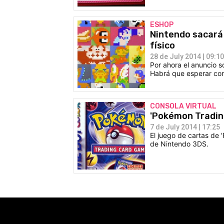
ESHOP
Nintendo sacará 
físico
28 de July 2014 | 09:10
Por ahora el anuncio s
Habrá que esperar conf
CONSOLA VIRTUAL
'Pokémon Tradin
7 de July 2014 | 17:25
El juego de cartas de 
de Nintendo 3DS.