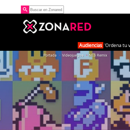
Audiencias
'Ordena tu v
Portada
Videojuegos
NES Remix