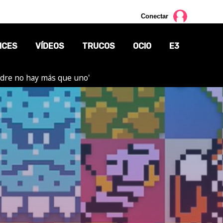
Conectar
NCES
VÍDEOS
TRUCOS
OCIO
E3
adre no hay más que uno'
CINE
TV
CÓMICS
MANGA