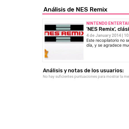
Análisis de NES Remix
NINTENDO ENTERTA
'NES Remix', clá
4 de January 2014 | 10
Este recopilatorio no s
día, y se agradece mu
Análisis y notas de los usuarios:
No hay suficientes puntuaciones para mostrar la m