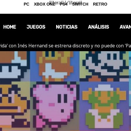
{literal}
{/literal}
PC
XBOX ONE
PS4
SWITCH
RETRO
HOME
JUEGOS
NOTICIAS
ANÁLISIS
AVA
ida' con Inés Hernand se estrena discreto y no puede con 'P
OPINIÓN
REPORTAJES