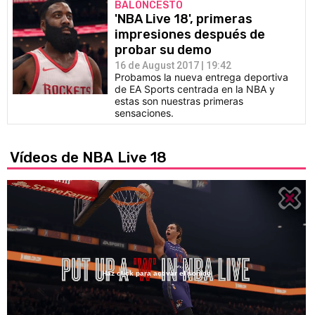
BALONCESTO
'NBA Live 18', primeras
impresiones después de
probar su demo
16 de August 2017 | 19:42
Probamos la nueva entrega deportiva
de EA Sports centrada en la NBA y
estas son nuestras primeras
sensaciones.
Vídeos de NBA Live 18
Haz click para activar el sonido
Loaded
:
80.79%