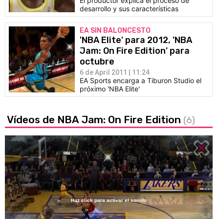
El productor explica el proceso de
desarrollo y sus características
EA SIN BALONCESTO
'NBA Elite' para 2012, 'NBA
Jam: On Fire Edition' para
octubre
6 de April 2011 | 11:24
EA Sports encarga a Tiburon Studio el
próximo 'NBA Elite'
Vídeos de NBA Jam: On Fire Edition
(6)
Haz click para activar el sonido
Loaded
: