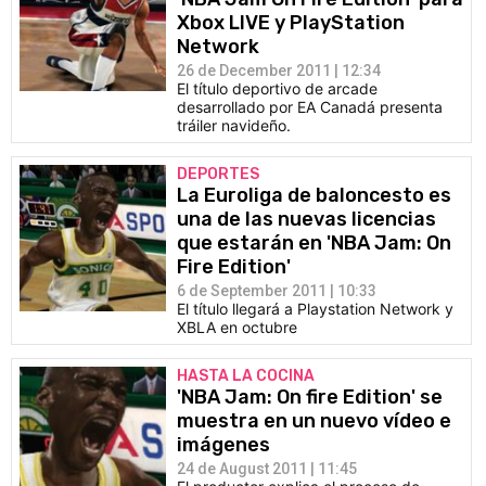
Xbox LIVE y PlayStation
Network
26 de December 2011 | 12:34
El título deportivo de arcade
desarrollado por EA Canadá presenta
tráiler navideño.
DEPORTES
La Euroliga de baloncesto es
una de las nuevas licencias
que estarán en 'NBA Jam: On
Fire Edition'
6 de September 2011 | 10:33
El título llegará a Playstation Network y
XBLA en octubre
HASTA LA COCINA
'NBA Jam: On fire Edition' se
muestra en un nuevo vídeo e
imágenes
24 de August 2011 | 11:45