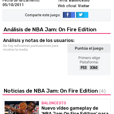
Fecha de lanzamiento:
Tema:
Baloncesto
05/10/2011
Web oficial:
Visitar
Análisis de NBA Jam: On Fire Edition
Análisis y notas de los usuarios:
No hay suficientes puntuaciones para
Puntúa el juego
mostrar la media
Primero elige
Plataforma:
PS3
X360
Noticias de NBA Jam: On Fire Edition
(4)
BALONCESTO
Nuevo vídeo gameplay de
'NBA Jam On Fire Edition' para