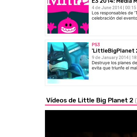
E3 2014: Media M
4 de June 2014 | 00:15
Los responsables de 'T
celebración del evento
PS3
'LittleBigPlanet
9 de January 2014 | 18
Destruye los planes de 
evita que triunfe el m
Vídeos de Little Big Planet 2