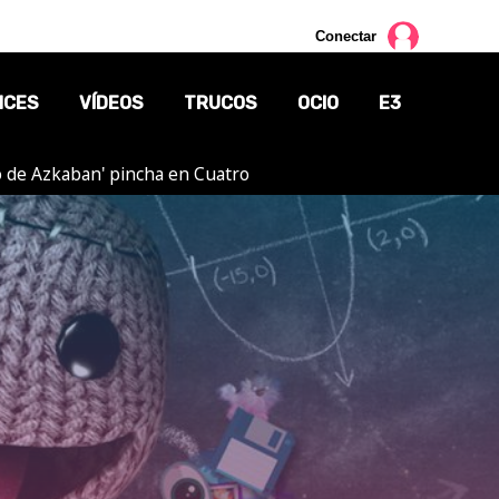
Conectar
NCES
VÍDEOS
TRUCOS
OCIO
E3
ero de Azkaban' pincha en Cuatro
CINE
TV
CÓMICS
MANGA