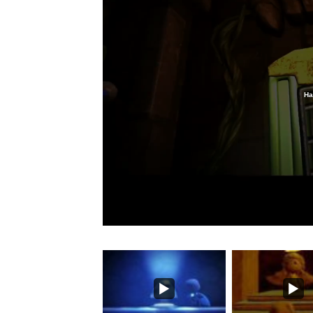
Ha
Loaded
:
38.52%
/
Unmute