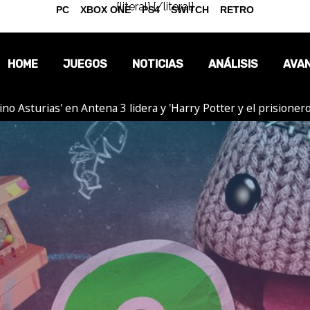
{literal}
{/literal}
PC
XBOX ONE
PS4
SWITCH
RETRO
HOME
JUEGOS
NOTICIAS
ANÁLISIS
AVA
tino Asturias' en Antena 3 lidera y 'Harry Potter y el prision
OPINIÓN
REPORTAJES