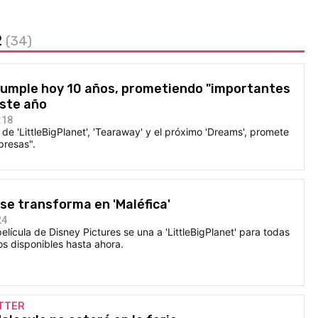
2
(34)
cumple hoy 10 años, prometiendo "importantes
este año
:18
 de 'LittleBigPlanet', 'Tearaway' y el próximo 'Dreams', promete
presas".
 se transforma en 'Maléfica'
24
lícula de Disney Pictures se una a 'LittleBigPlanet' para todas
los disponibles hasta ahora.
ITTER