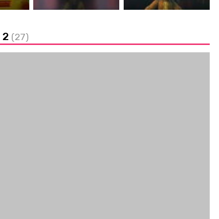
t 2
(27)