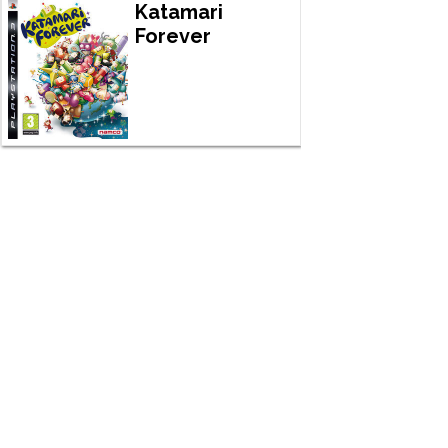
Katamari
Forever