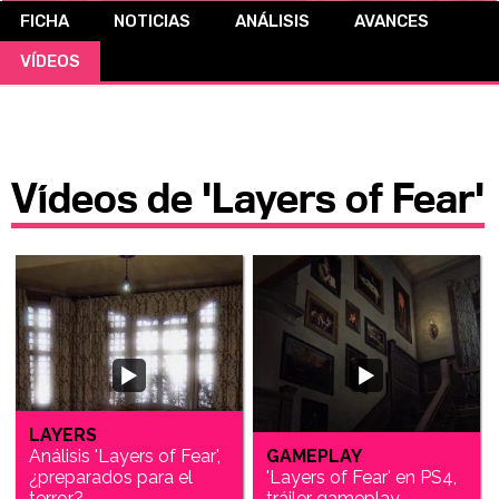
FICHA
NOTICIAS
ANÁLISIS
AVANCES
CÓMICS
VÍDEOS
MANGA
Vídeos de 'Layers of Fear'
LAYERS
Análisis 'Layers of Fear',
GAMEPLAY
¿preparados para el
'Layers of Fear' en PS4,
terror?
tráiler gameplay