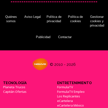
Quiénes
Aviso Legal
Política de
Política de
Gestionar
somos
privacidad
cookies
cookies y
privacidad
Publicidad
Contactar
© 2010 - 2026
TECNOLOGÍA
ENTRETENIMIENTO
Planeta Trucos
FormulaTV
Capitán Ofertas
FormulaTV Empleo
Los Replicantes
eCartelera
eCartelera México