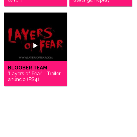
BLOOBER TEAM
'Layers of Fear' - Tráiler
anuncio (PS4)