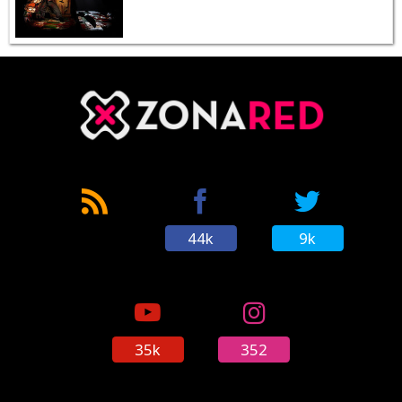
44k
9k
35k
352