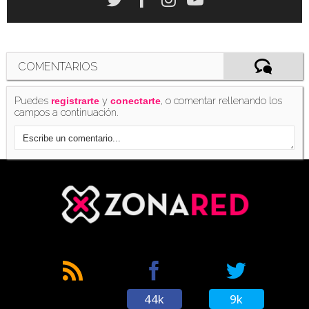
COMENTARIOS
Puedes
y
, o comentar rellenando los
registrarte
conectarte
campos a continuación.
44k
9k