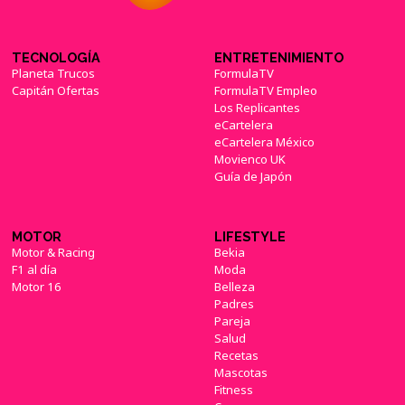
TECNOLOGÍA
ENTRETENIMIENTO
Planeta Trucos
FormulaTV
Capitán Ofertas
FormulaTV Empleo
Los Replicantes
eCartelera
eCartelera México
Movienco UK
Guía de Japón
MOTOR
LIFESTYLE
Motor & Racing
Bekia
F1 al día
Moda
Motor 16
Belleza
Padres
Pareja
Salud
Recetas
Mascotas
Fitness