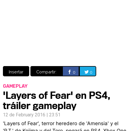
Video
CÓMICS
MANGA
Insertar
Compartir:
0
0
GAMEPLAY
'Layers of Fear' en PS4,
tráiler gameplay
12 de February 2016 | 23:51
'Layers of Fear', terror heredero de 'Amensia' y el
'P.T.' de Kojima y del Toro, pegará en PS4, Xbox One