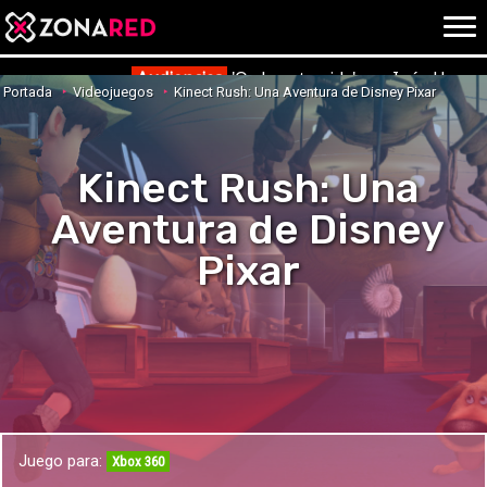
{literal}
{/literal}
Conec
Audiencias
'Ordena tu vida' con Inés Herna
Portada
Videojuegos
Kinect Rush: Una Aventura de Disney Pixar
Kinect Rush: Una
JUEGOS
HOME
Aventura de Disney
NOTICIAS
ANÁLISIS
Pixar
OPINIÓN
AVANCES
VÍDEOS
REPORTAJES
TRUCOS
OCIO
CINE
E3
Juego para:
TV
Xbox 360