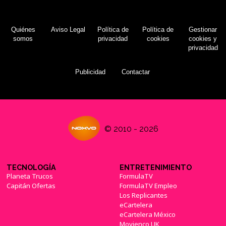
Quiénes
Aviso Legal
Política de
Política de
Gestionar
somos
privacidad
cookies
cookies y
privacidad
Publicidad
Contactar
© 2010 - 2026
TECNOLOGÍA
ENTRETENIMIENTO
Planeta Trucos
FormulaTV
Capitán Ofertas
FormulaTV Empleo
Los Replicantes
eCartelera
eCartelera México
Movienco UK