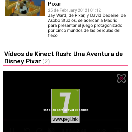
Pixar
25 de February 2012 | 01:12
Jay Ward, de Pixar, y David Dedeine, de
Asobo Studios, se acercan a Madrid
para presentar el juego protagonizado
por cinco mundos de las películas del
flexo.
Vídeos de Kinect Rush: Una Aventura de
Disney Pixar
(2)
Haz click para activar el sonido
Loaded
:
0%
/