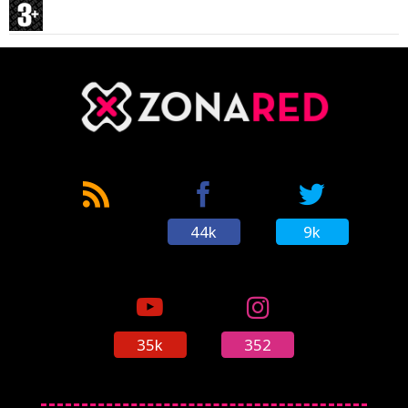
44k
9k
35k
352