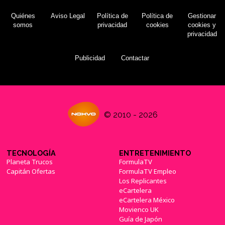
Quiénes
Aviso Legal
Política de
Política de
Gestionar
somos
privacidad
cookies
cookies y
privacidad
Publicidad
Contactar
© 2010 - 2026
TECNOLOGÍA
ENTRETENIMIENTO
Planeta Trucos
FormulaTV
Capitán Ofertas
FormulaTV Empleo
Los Replicantes
eCartelera
eCartelera México
Movienco UK
Guía de Japón