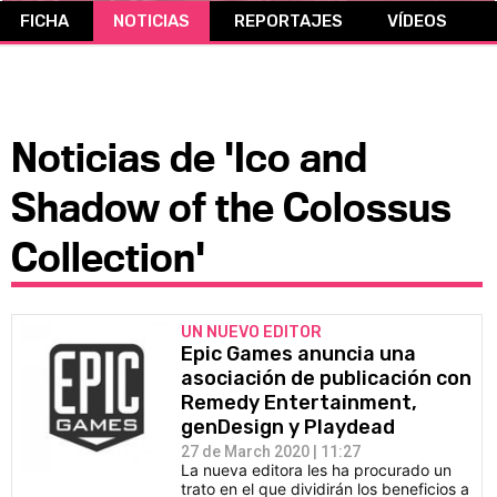
FICHA
NOTICIAS
REPORTAJES
VÍDEOS
CÓMICS
MANGA
Noticias de 'Ico and
Shadow of the Colossus
Collection'
UN NUEVO EDITOR
Epic Games anuncia una
asociación de publicación con
Remedy Entertainment,
genDesign y Playdead
27 de March 2020 | 11:27
La nueva editora les ha procurado un
trato en el que dividirán los beneficios a