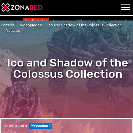
{literal}
{/literal}
Conec
Audiencias
'¡A todo tren! Destino Asturias' en Ant
Portada
Videojuegos
Ico and Shadow of the Colossus Collection
Noticias
JUEGOS
HOME
Ico and Shadow of the
NOTICIAS
ANÁLISIS
Colossus Collection
OPINIÓN
AVANCES
VÍDEOS
REPORTAJES
TRUCOS
OCIO
CINE
E3
Juego para:
TV
PlayStation 3