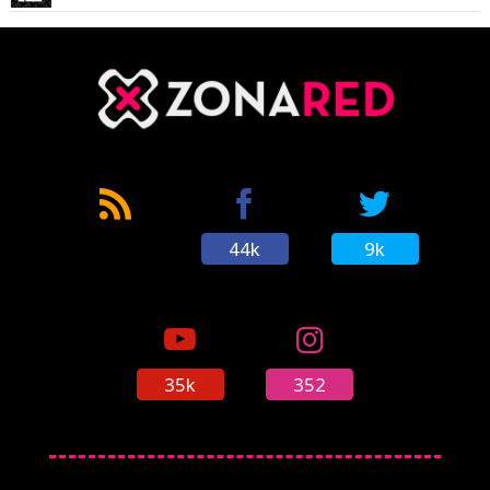
44k
9k
35k
352