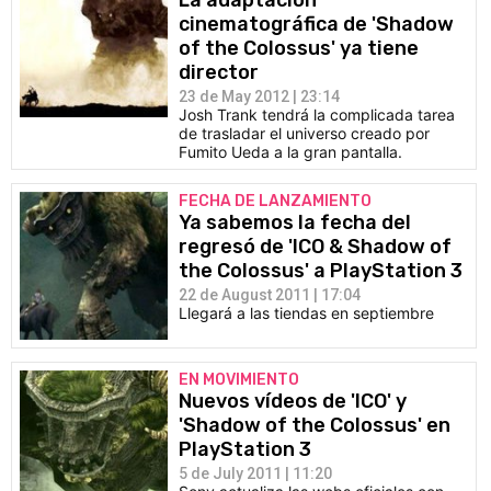
La adaptación
cinematográfica de 'Shadow
of the Colossus' ya tiene
director
23 de May 2012 | 23:14
Josh Trank tendrá la complicada tarea
de trasladar el universo creado por
Fumito Ueda a la gran pantalla.
FECHA DE LANZAMIENTO
Ya sabemos la fecha del
regresó de 'ICO & Shadow of
the Colossus' a PlayStation 3
22 de August 2011 | 17:04
Llegará a las tiendas en septiembre
EN MOVIMIENTO
Nuevos vídeos de 'ICO' y
'Shadow of the Colossus' en
PlayStation 3
5 de July 2011 | 11:20