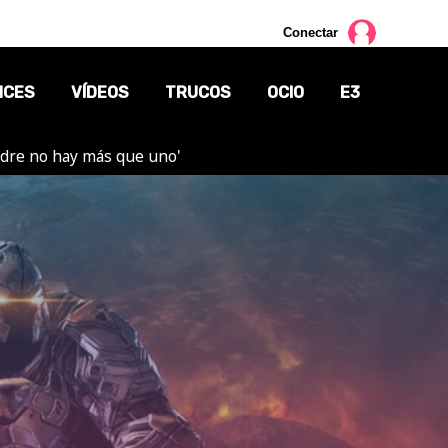
Conectar
NCES
VÍDEOS
TRUCOS
OCIO
E3
adre no hay más que uno'
CINE
TV
CÓMICS
MANGA