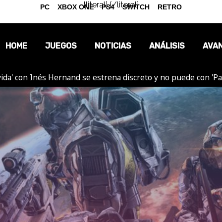
{literal}
{/literal}
PC
XBOX ONE
PS4
SWITCH
RETRO
HOME
JUEGOS
NOTICIAS
ANÁLISIS
AVA
ida' con Inés Hernand se estrena discreto y no puede con 'P
OPINIÓN
REPORTAJES