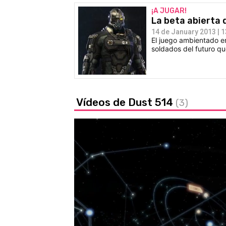
¡A JUGAR!
La beta abierta 
14 de January 2013 | 1
El juego ambientado en
soldados del futuro q
Vídeos de Dust 514
(3)