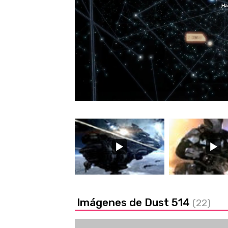
Ha
Loaded
:
19.33%
/
Unmute
Imágenes de Dust 514
(22)