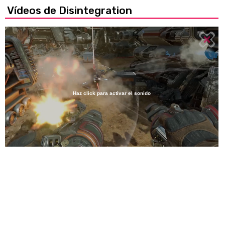
Vídeos de Disintegration
Haz click para activar el sonido
Loaded
:
100.00%
/
Unmute