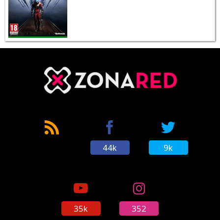
44k
9k
35k
352