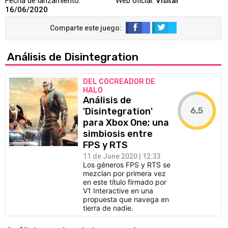
Fecha de lanzamiento:
Web oficial:
Visitar
16/06/2020
Análisis de Disintegration
DEL COCREADOR DE
HALO
Análisis de
6,5
'Disintegration'
para Xbox One; una
simbiosis entre
FPS y RTS
11 de June 2020 | 12:33
Los géneros FPS y RTS se
mezclan por primera vez
en este título firmado por
V1 Interactive en una
propuesta que navega en
tierra de nadie.