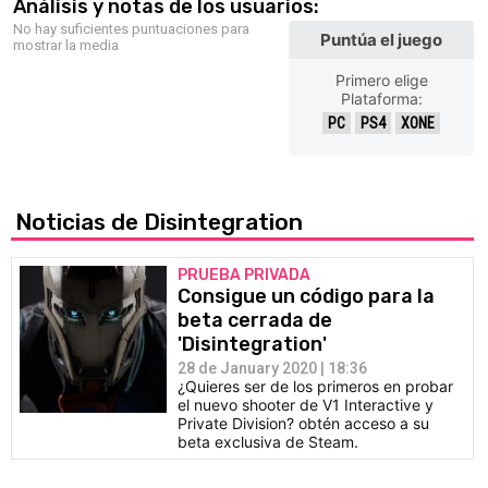
Análisis y notas de los usuarios:
No hay suficientes puntuaciones para
Puntúa el juego
mostrar la media
Primero elige
Plataforma:
PC
PS4
XONE
Noticias de Disintegration
PRUEBA PRIVADA
Consigue un código para la
beta cerrada de
'Disintegration'
28 de January 2020 | 18:36
¿Quieres ser de los primeros en probar
el nuevo shooter de V1 Interactive y
Private Division? obtén acceso a su
beta exclusiva de Steam.