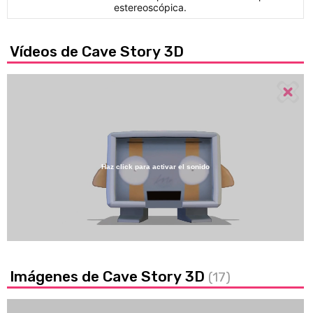
estereoscópica.
Vídeos de Cave Story 3D
Haz click para activar el sonido
Loaded
:
71.90%
/
Unmute
Imágenes de Cave Story 3D
(17)