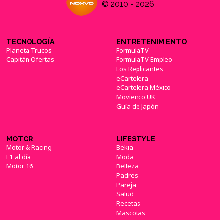
© 2010 - 2026
TECNOLOGÍA
ENTRETENIMIENTO
Planeta Trucos
FormulaTV
Capitán Ofertas
FormulaTV Empleo
Los Replicantes
eCartelera
eCartelera México
Movienco UK
Guía de Japón
MOTOR
LIFESTYLE
Motor & Racing
Bekia
F1 al día
Moda
Motor 16
Belleza
Padres
Pareja
Salud
Recetas
Mascotas