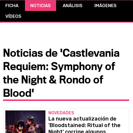
FICHA
NOTICIAS
ANÁLISIS
IMÁGENES
CÓMICS
VÍDEOS
MANGA
Noticias de 'Castlevania
Requiem: Symphony of
the Night & Rondo of
Blood'
NOVEDADES
La nueva actualización de
'Bloodstained: Ritual of the
Night' corrige algunos