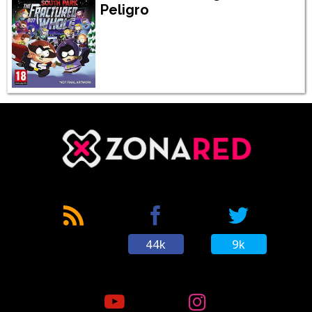
Peligro
44k
9k