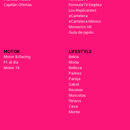
Capitán Ofertas
FormulaTV Empleo
Los Replicantes
eCartelera
eCartelera México
Movienco UK
Guía de Japón
MOTOR
LIFESTYLE
Motor & Racing
Bekia
F1 al día
Moda
Motor 16
Belleza
Padres
Pareja
Salud
Recetas
Mascotas
Fitness
Casa
Mente