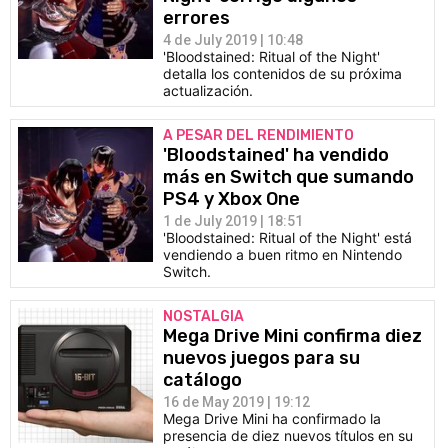
errores
4 de July 2019 | 10:48
'Bloodstained: Ritual of the Night'
detalla los contenidos de su próxima
actualización.
A PESAR DEL RENDIMIENTO
'Bloodstained' ha vendido
más en Switch que sumando
PS4 y Xbox One
1 de July 2019 | 18:51
'Bloodstained: Ritual of the Night' está
vendiendo a buen ritmo en Nintendo
Switch.
NOSTALGIA
Mega Drive Mini confirma diez
nuevos juegos para su
catálogo
16 de May 2019 | 19:12
Mega Drive Mini ha confirmado la
presencia de diez nuevos títulos en su