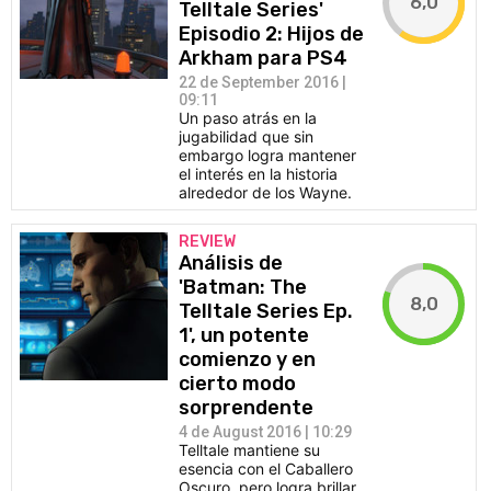
6,0
Telltale Series'
Episodio 2: Hijos de
Arkham para PS4
22 de September 2016 |
09:11
Un paso atrás en la
jugabilidad que sin
embargo logra mantener
el interés en la historia
alrededor de los Wayne.
REVIEW
Análisis de
'Batman: The
8,0
Telltale Series Ep.
1', un potente
comienzo y en
cierto modo
sorprendente
4 de August 2016 | 10:29
Telltale mantiene su
esencia con el Caballero
Oscuro, pero logra brillar