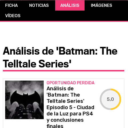
FICHA
NOTICIAS
ANÁLISIS
IMÁGENES
CÓMICS
VÍDEOS
MANGA
Análisis de 'Batman: The
Telltale Series'
OPORTUNIDAD PERDIDA
Análisis de
'Batman: The
5,0
Telltale Series'
Episodio 5 - Ciudad
de la Luz para PS4
y conclusiones
finales