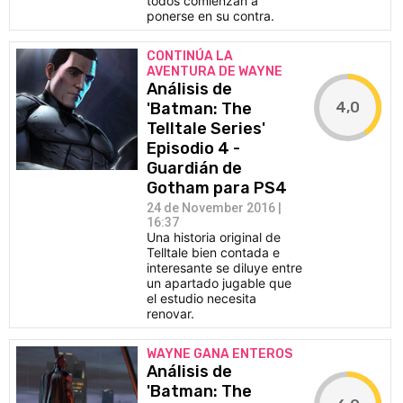
todos comienzan a
ponerse en su contra.
CONTINÚA LA
AVENTURA DE WAYNE
Análisis de
4,0
'Batman: The
Telltale Series'
Episodio 4 -
Guardián de
Gotham para PS4
24 de November 2016 |
16:37
Una historia original de
Telltale bien contada e
interesante se diluye entre
un apartado jugable que
el estudio necesita
renovar.
WAYNE GANA ENTEROS
Análisis de
'Batman: The