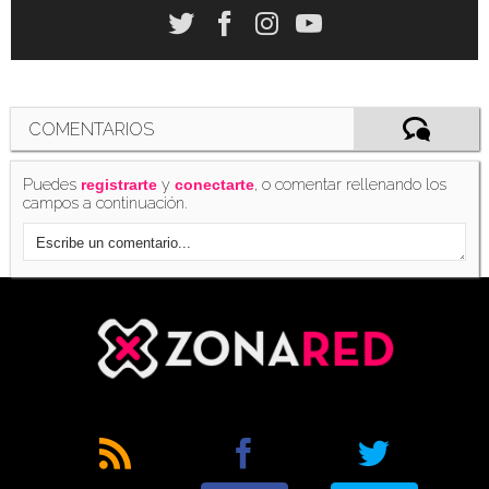
Desvelada la fecha de las ofertas de Black
Friday en Xbox
(13/11/2017)
COMENTARIOS
Puedes
y
, o comentar rellenando los
registrarte
conectarte
campos a continuación.