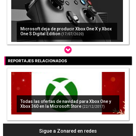
Microsoft deja de producir Xbox One X y Xbox
One S Digital Edition
(17/07/2020)
REPORTAJES RELACIONADOS
Xbox One X: Este vídeo muestra cómo se vivió
el lanzamiento
(08/11/2017)
Todas las ofertas de navidad para Xbox One y
Xbox 360 en la Microsoft Store
(22/12/2017)
Stephen Curry nos muestra su Xbox One X
exclusiva y sus zapatillas inspiradas en la
consola
(10/11/2017)
Sigue a Zonared en redes