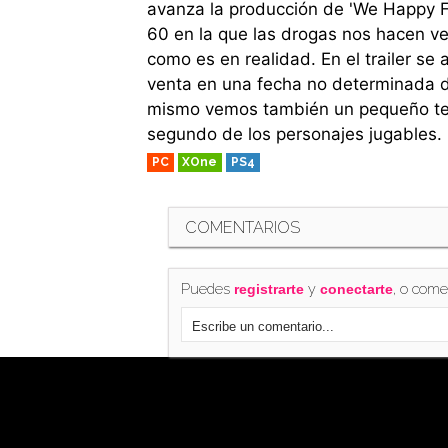
avanza la producción de 'We Happy F
60 en la que las drogas nos hacen v
como es en realidad. En el trailer se a
venta en una fecha no determinada d
mismo vemos también un pequeño tease
segundo de los personajes jugables.
PC
XOne
PS4
COMENTARIOS
Puedes
y
, o come
registrarte
conectarte