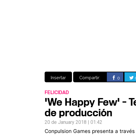
Insertar
Compartir:
0
FELICIDAD
'We Happy Few' - T
de producción
20 de January 2018 | 01:42
Conpulsion Games presenta a través