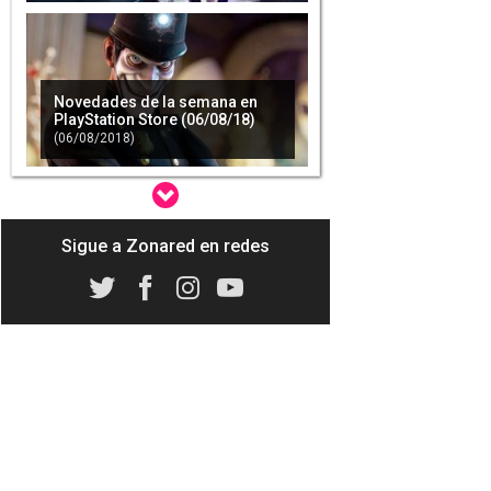
Novedades de la semana en
PlayStation Store (06/08/18)
(06/08/2018)
Sigue a Zonared en redes
'They Came From Below', el
primer DLC de 'We Happy Few',
llegará la semana que viene
(29/03/2019)
'We Happy Few' se retrasa
hasta verano
(20/01/2018)