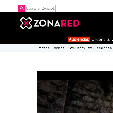
Audiencias
'Ordena tu v
Portada
Vídeos
'We Happy Few' - Teaser de hi