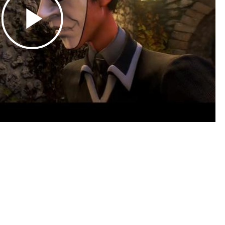
Play
Video