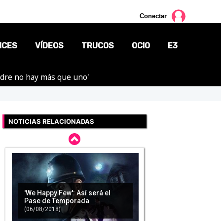
Conectar
NCES
VÍDEOS
TRUCOS
OCIO
E3
adre no hay más que uno'
CINE
TV
NOTICIAS RELACIONADAS
CÓMICS
MANGA
'We Happy Few': Así será el
Pase de Temporada
(06/08/2018)