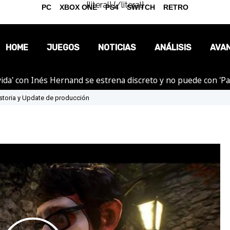
{literal}
{/literal}
PC
XBOX ONE
PS4
SWITCH
RETRO
HOME
JUEGOS
NOTICIAS
ANÁLISIS
AVA
ida' con Inés Hernand se estrena discreto y no puede con 'P
OPINIÓN
storia y Update de producción
REPORTAJES